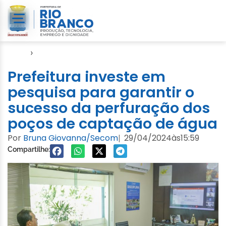
Início
›
Gabinete
Prefeitura investe em
pesquisa para garantir o
sucesso da perfuração dos
poços de captação de água
Por
Bruna Giovanna/Secom
29/04/2024
às
15:59
|
Compartilhe: