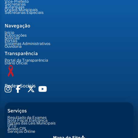
Vice-Prefeito
Secretarias
Autarquias
Órgãos Municipais
Secretarias Especiais
Navegação
Início
Publicações
Notícias
Portais
Sistemas Administrativos
Ouvidoria
Transparência
Portal da Transparência
Diário Oficial
Redes Sociais
Serviços
Resultado de Exames
Nota Fiscal Eletrônica
Portais das Leis Municipais
IPTU
Avisos CPL
Serviços Online
Mapa do Site