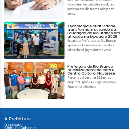
normalmente; unidades escolares
poderão decidir sobre a adoção do
ponto
Tecnologia e criatividade
transformam estande da
Educação de Rio Branco em
atração na Expoacre 2026
Espaço da Prefeitura de Rio Branco
apresenta Chromebooks, robótica
educacional, jogos interativos e
Prefeitura de Rio Branco
oficializa parceria com o
Centro Cultural Novarese
Parceria vai destinar 52,8 mil ao
projeto "Capoeira, Gingando para o
Futuro", fortalecendo
A Prefeitura
O Prefeito
Chefe de Gabinete