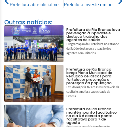
Prefeitura abre oficialmente calendário junino de 2024 com o 14º esquenta
Prefeitura investe em pesquisa para garantir o sucesso da perfuração dos poços de captação de água
Outras notícias:
Prefeitura de Rio Branco leva
prevenção à Expoacre e
destaca trabalho dos
agentes de saúde
Programação da Prefeitura no estande
da Saúde destacou a atuação dos
agentes comunitários
Prefeitura de Rio Branco
lança Plano Municipal de
Redução de Riscos para
fortalecer prevenção e
proteção da população
Estudo mapeia 87 áreas vulneráveis da
capital e amplia a capacidade da
Defesa
Prefeitura de Rio Branco
mantém ponto facultativo
no dia 6 e decreta ponto
facultativo para 7 de
agosto
Serviços essenciais funcionarão