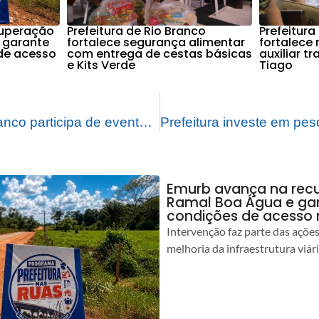
cuperação
Prefeitura de Rio Branco
Prefeitura
 garante
fortalece segurança alimentar
fortalece
de acesso
com entrega de cestas básicas
auxiliar t
e Kits Verde
Tiago
Prefeito de Rio Branco participa de evento religioso na igreja Internacional do Reino de Deus
Emurb avança na rec
Ramal Boa Água e ga
condições de acesso 
Intervenção faz parte das açõe
melhoria da infraestrutura viár