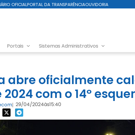
IÁRIO OFICIAL
PORTAL DA TRANSPARÊNCIA
OUVIDORIA
Portais
Sistemas Administrativos
ra abre oficialmente ca
e 2024 com o 14º esque
29/04/2024
às
15:40
Secom
|