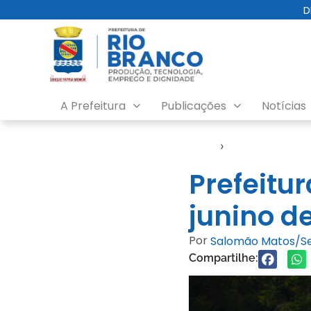
D
A Prefeitura
Publicações
Notícias
Início
›
FGB
Prefeitu
junino d
Por
Salomão Matos/
Compartilhe: