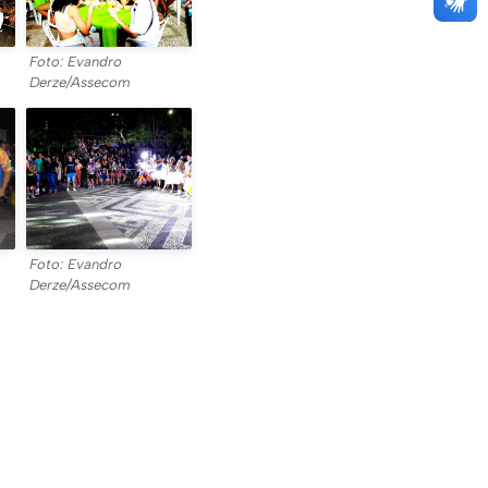
Foto: Evandro
Derze/Assecom
Foto: Evandro
Derze/Assecom