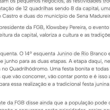
tam os pequenos negócios, as festividades tr
tação de 12 quadrilhas sendo 8 da capital, um
 Castro e duas do município de Sena Madureir
residente da FGB, Klowsbey Pereira, o event
tura da capital, valoriza a cultura e as tradiç
enta. O 14º esquenta Junino de Rio Branco e
 junho para as duas etapas. A etapa daqui, nes
 no Quadrilhódromo. Uma festa bonita e todas
que vão concorrer, vão contar ponto e é isso aí
ara essa realização e a tradicional festa junina
ente da FGB disse ainda que a população pod