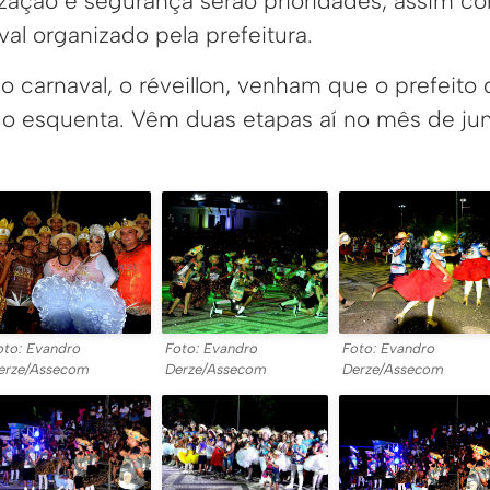
zação e segurança serão prioridades, assim co
l organizado pela prefeitura.
 o carnaval, o réveillon, venham que o prefeito
ó o esquenta. Vêm duas etapas aí no mês de jun
oto: Evandro
Foto: Evandro
Foto: Evandro
erze/Assecom
Derze/Assecom
Derze/Assecom