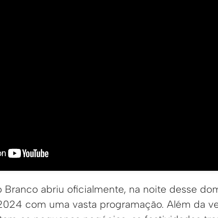
o Branco abriu oficialmente, na noite desse do
o 2024 com uma vasta programação. Além da v