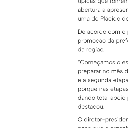
típicas que fomen
abertura a apresen
uma de Plácido de
De acordo com o p
promoção da prefei
da região.
“Começamos o esqu
preparar no mês de
e a segunda etapa
porque nas etapas 
dando total apoio p
destacou.
O diretor-presid