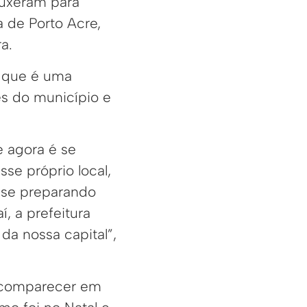
ouxeram para
a de Porto Acre,
a.
o que é uma
ões do município e
 agora é se
se próprio local,
 se preparando
, a prefeitura
 da nossa capital”,
e comparecer em