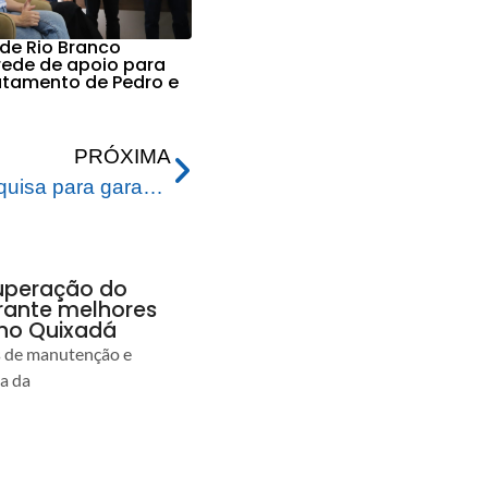
 de Rio Branco
 rede de apoio para
ratamento de Pedro e
PRÓXIMA
Prefeitura investe em pesquisa para garantir o sucesso da perfuração dos poços de captação de água
uperação do
rante melhores
no Quixadá
s de manutenção e
ia da