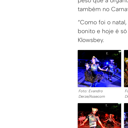
peso que a organi
também no Carnava
“Como foi o natal,
bonito e hoje é s
Klowsbey.
Foto: Evandro
F
Derze/Assecom
D