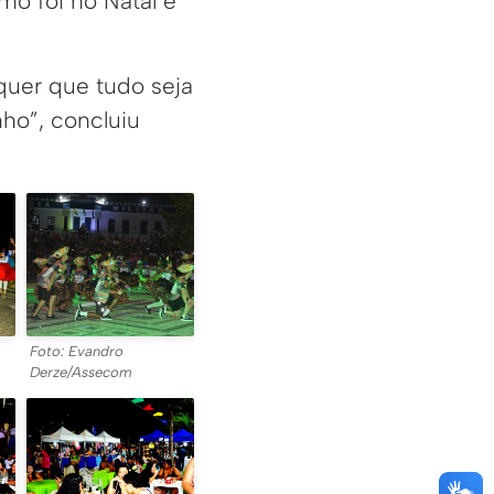
mo foi no Natal e
 quer que tudo seja
ho”, concluiu
Foto: Evandro
Derze/Assecom