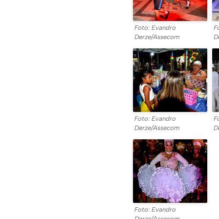
Foto: Evandro
F
Derze/Assecom
D
Foto: Evandro
F
Derze/Assecom
D
Foto: Evandro
Derze/Assecom