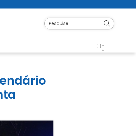
lendário
nta