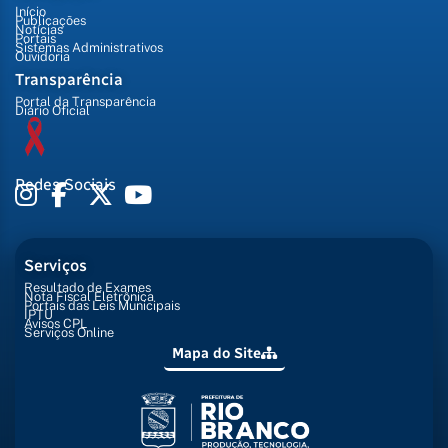
Início
Publicações
Notícias
Portais
Sistemas Administrativos
Ouvidoria
Transparência
Portal da Transparência
Diário Oficial
Redes Sociais
Serviços
Resultado de Exames
Nota Fiscal Eletrônica
Portais das Leis Municipais
IPTU
Avisos CPL
Serviços Online
Mapa do Site