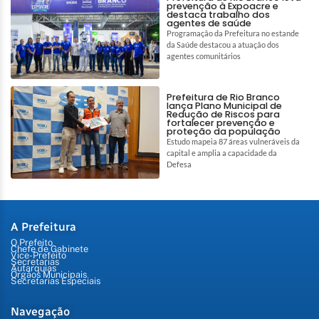
prevenção à Expoacre e
destaca trabalho dos
agentes de saúde
Programação da Prefeitura no estande
da Saúde destacou a atuação dos
agentes comunitários
Prefeitura de Rio Branco
lança Plano Municipal de
Redução de Riscos para
fortalecer prevenção e
proteção da população
Estudo mapeia 87 áreas vulneráveis da
capital e amplia a capacidade da
Defesa
A Prefeitura
O Prefeito
Chefe de Gabinete
Vice-Prefeito
Secretarias
Autarquias
Órgãos Municipais
Secretarias Especiais
Navegação