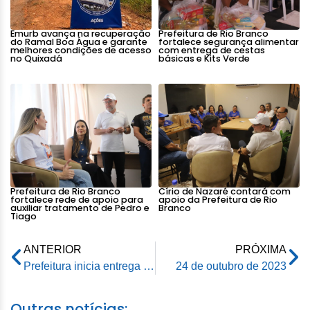
Emurb avança na recuperação
Prefeitura de Rio Branco
do Ramal Boa Água e garante
fortalece segurança alimentar
melhores condições de acesso
com entrega de cestas
no Quixadá
básicas e Kits Verde
Prefeitura de Rio Branco
Círio de Nazaré contará com
fortalece rede de apoio para
apoio da Prefeitura de Rio
auxiliar tratamento de Pedro e
Branco
Tiago
ANTERIOR
PRÓXIMA
Prefeitura inicia entrega dos mais de 17 mil itens às famílias que foram atingidas pelas enxurradas e cheia do rio Acre
24 de outubro de 2023
Outras notícias: