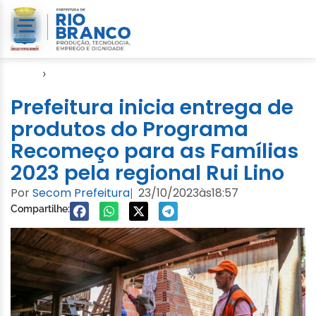
Início
›
Defesa Civil
Prefeitura inicia entrega de
produtos do Programa
Recomeço para as Famílias
2023 pela regional Rui Lino
Por
Secom Prefeitura
23/10/2023
às
18:57
|
Compartilhe: