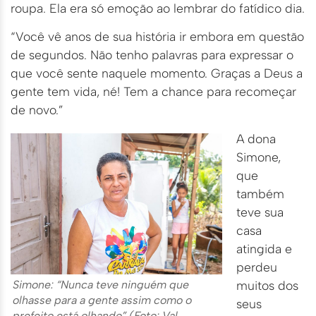
roupa. Ela era só emoção ao lembrar do fatídico dia.
“Você vê anos de sua história ir embora em questão
de segundos. Não tenho palavras para expressar o
que você sente naquele momento. Graças a Deus a
gente tem vida, né! Tem a chance para recomeçar
de novo.”
A dona
Simone,
que
também
teve sua
casa
atingida e
perdeu
Simone: “Nunca teve ninguém que
muitos dos
olhasse para a gente assim como o
seus
prefeito está olhando” (Foto: Val