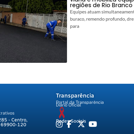
regiões de Rio Branco
Equipes atuam simultaneamente
buraco, remendo profundo, dr
para
Transparência
Portal da Transparência
Diário Oficial
rativos
285 - Centro,
Redes Sociais
, 69900-120