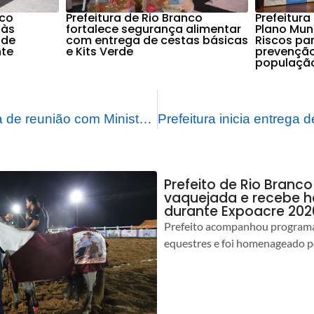
nco
Prefeitura de Rio Branco
Prefeitura
 às
fortalece segurança alimentar
Plano Mun
 de
com entrega de cestas básicas
Riscos par
nte
e Kits Verde
prevenção
populaçã
Prefeitura participa de reunião com Ministério das Cidades e Frente Nacional de Prefeitos
Prefeito de Rio Branco
vaquejada e recebe
durante Expoacre 202
Prefeito acompanhou programa
equestres e foi homenageado pe