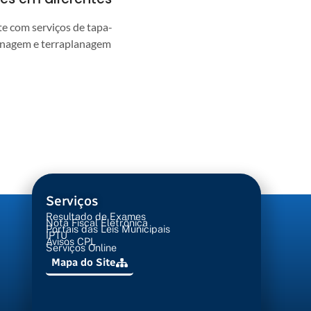
 com serviços de tapa-
enagem e terraplanagem
Serviços
Resultado de Exames
Nota Fiscal Eletrônica
Portais das Leis Municipais
IPTU
Avisos CPL
Serviços Online
Mapa do Site