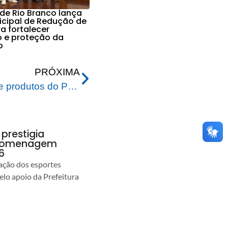
 de Rio Branco lança
icipal de Redução de
a fortalecer
 e proteção da
o
PRÓXIMA
Prefeitura inicia entrega de produtos do Programa Recomeço para as Famílias 2023 pela regional Rui Lino
 prestigia
 homenagem
6
ção dos esportes
lo apoio da Prefeitura