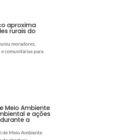
nco aproxima
s rurais do
euniu moradores,
s e comunitárias para
de Meio Ambiente
ambiental e ações
durante a
al de Meio Ambiente
 de abertura