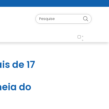
is de 17
heia do