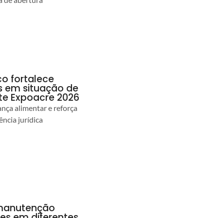
co fortalece
as em situação de
te Expoacre 2026
ança alimentar e reforça
ência jurídica
a manutenção
pes em diferentes