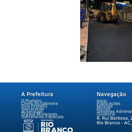
A Prefeitura
Navegação
O Prefeito
Início
Chefe de Gabinete
Publicações
Vice-Prefeito
Notícias
Secretarias
Portais
Autarquias
Sistemas Administ
Órgãos Municipais
Ouvidoria
Secretarias Especiais
R. Rui Barbosa, 
Rio Branco - AC