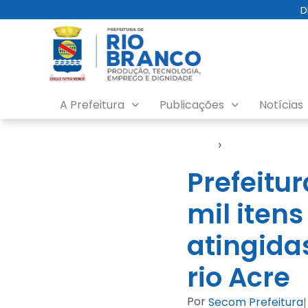
D
A Prefeitura
Publicações
Notícias
Início
›
Defesa Civil
Prefeitur
mil iten
atingida
rio Acre
Por
Secom Prefeitura
|