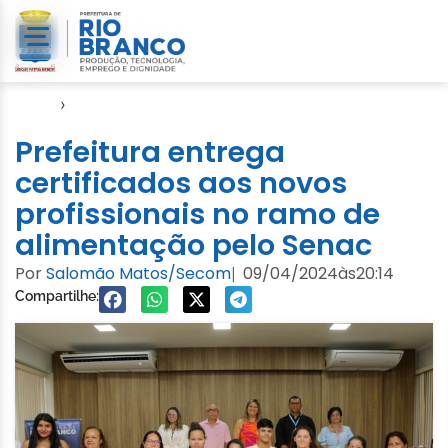
Início
›
Notícias
Prefeitura entrega
certificados aos novos
profissionais no ramo de
alimentação pelo Senac
Por
Salomão Matos/Secom
09/04/2024
às
20:14
|
Compartilhe: