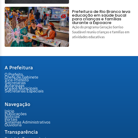
Prefeitura de Rio Branco leva
educação em saúde bucal
para crianças e famílias
durante a Expoacre
Ação do programa Geração Sorriso
Saudável reuniu crianças e famílias em
atividades educativas
A Prefeitura
O Prefeito
Chefe de Gabinete
Vice-Prefeito
Secretarias
Autarquias
Órgãos Municipais
Secretarias Especiais
Navegação
Início
Publicações
Notícias
Portais
Sistemas Administrativos
Ouvidoria
Transparência