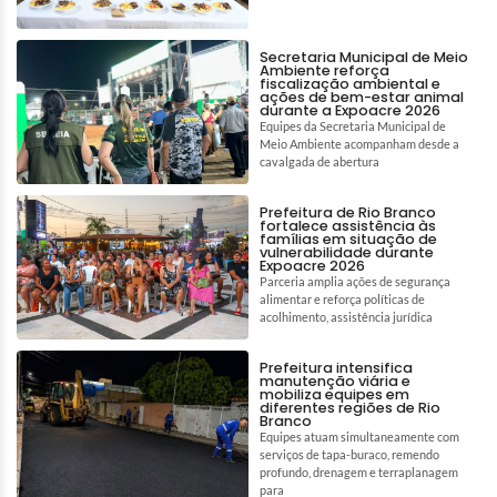
Secretaria Municipal de Meio
Ambiente reforça
fiscalização ambiental e
ações de bem-estar animal
durante a Expoacre 2026
Equipes da Secretaria Municipal de
Meio Ambiente acompanham desde a
cavalgada de abertura
Prefeitura de Rio Branco
fortalece assistência às
famílias em situação de
vulnerabilidade durante
Expoacre 2026
Parceria amplia ações de segurança
alimentar e reforça políticas de
acolhimento, assistência jurídica
Prefeitura intensifica
manutenção viária e
mobiliza equipes em
diferentes regiões de Rio
Branco
Equipes atuam simultaneamente com
serviços de tapa-buraco, remendo
profundo, drenagem e terraplanagem
para