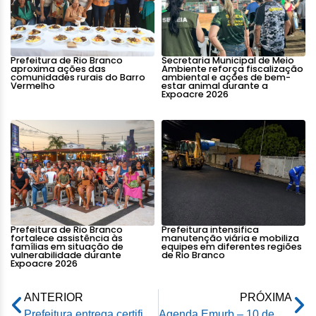
Prefeitura de Rio Branco
Secretaria Municipal de Meio
aproxima ações das
Ambiente reforça fiscalização
comunidades rurais do Barro
ambiental e ações de bem-
Vermelho
estar animal durante a
Expoacre 2026
Prefeitura de Rio Branco
Prefeitura intensifica
fortalece assistência às
manutenção viária e mobiliza
famílias em situação de
equipes em diferentes regiões
vulnerabilidade durante
de Rio Branco
Expoacre 2026
ANTERIOR
PRÓXIMA
Prefeitura entrega certificados aos novos profissionais no ramo de alimentação pelo Senac
Agenda Emurb – 10 de abril de 2024