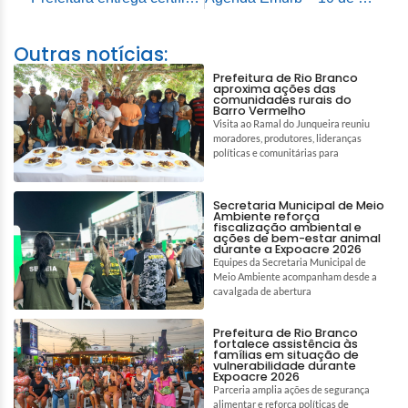
Outras notícias:
Prefeitura de Rio Branco
aproxima ações das
comunidades rurais do
Barro Vermelho
Visita ao Ramal do Junqueira reuniu
moradores, produtores, lideranças
políticas e comunitárias para
Secretaria Municipal de Meio
Ambiente reforça
fiscalização ambiental e
ações de bem-estar animal
durante a Expoacre 2026
Equipes da Secretaria Municipal de
Meio Ambiente acompanham desde a
cavalgada de abertura
Prefeitura de Rio Branco
fortalece assistência às
famílias em situação de
vulnerabilidade durante
Expoacre 2026
Parceria amplia ações de segurança
alimentar e reforça políticas de