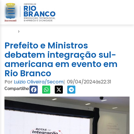
Início
›
Notícias
Prefeito e Ministros
debatem integração sul-
americana em evento em
Rio Branco
Por
Luizio Oliveira/Secom
09/04/2024
às
22:31
|
Compartilhe: