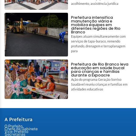
acolhimento, assistência jurídica
Prefeitura intensifica
manutenção viária e
mobiliza equipes em
diferentes regiões de Rio
Branco
Equipes atuam simultaneamente com
serviços de tapa-buraco, remendo
profundo, drenagem e terraplanagem
para
Prefeitura de Rio Branco leva
educação em saúde bucal
para crianças e famílias
durante a Expoacre
Ação do programa Geração Sorriso
Saudável reuniu crianças e famílias em
atividades educativas
A Prefeitura
O Prefeito
Chefe de Gabinete
Vice-Prefeito
Secretarias