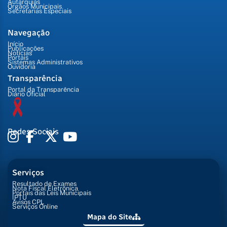
Autarquias
Órgãos Municipais
Secretarias Especiais
Navegação
Início
Publicações
Notícias
Portais
Sistemas Administrativos
Ouvidoria
Transparência
Portal da Transparência
Diário Oficial
Redes Sociais
Serviços
Resultado de Exames
Nota Fiscal Eletrônica
Portais das Leis Municipais
IPTU
Avisos CPL
Serviços Online
Mapa do Site