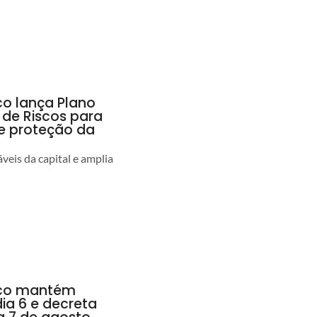
co lança Plano
 de Riscos para
 e proteção da
veis da capital e amplia
anco mantém
dia 6 e decreta