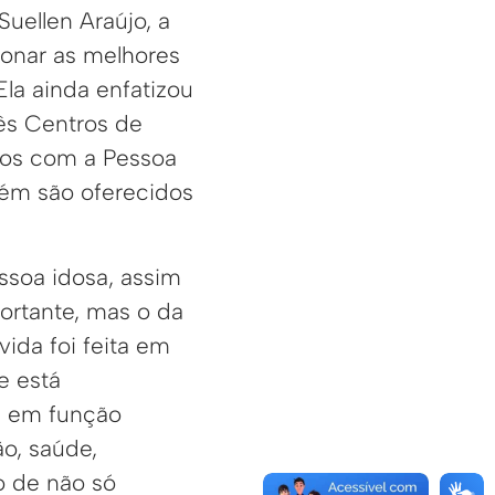
uellen Araújo, a
onar as melhores
Ela ainda enfatizou
rês Centros de
los com a Pessoa
bém são oferecidos
ssoa idosa, assim
ortante, mas o da
ida foi feita em
e está
é em função
o, saúde,
to de não só