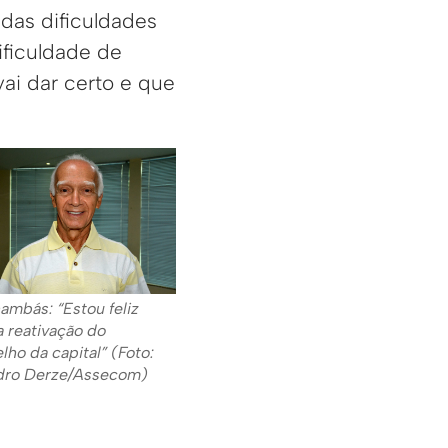
as dificuldades
ificuldade de
i dar certo e que
ambás: “Estou feliz
 reativação do
lho da capital” (Foto:
dro Derze/Assecom)