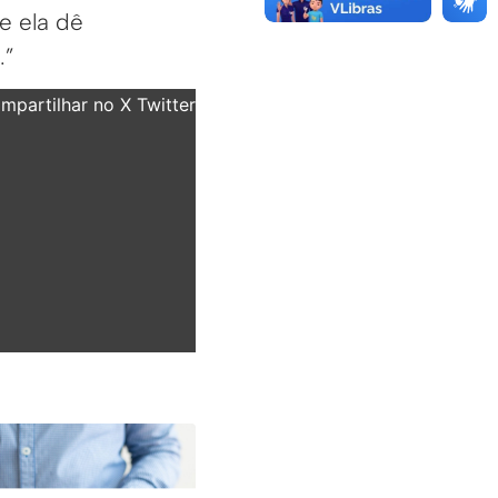
e ela dê
.”
partilhar no X Twitter