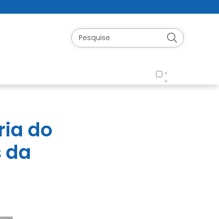
ria do
s da