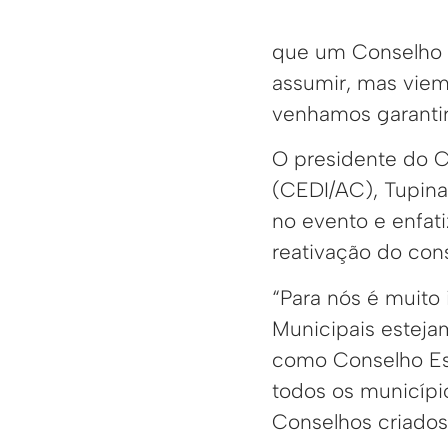
que um Conselho p
assumir, mas vie
venhamos garantir
O presidente do C
(CEDI/AC), Tupin
no evento e enfat
reativação do cons
“Para nós é muito
Municipais esteja
como Conselho Es
todos os municípi
Conselhos criados