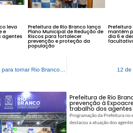
nco leva
Prefeitura de Rio Branco lança
Prefeitura
e e
Plano Municipal de Redução de
mantém po
s agentes
Riscos para fortalecer
dia 6 e d
prevenção e proteção da
facultati
população
Prefeitura trabalha para tornar Rio Branco a cidade mais limpa da região Norte
12 de
Prefeitura de Rio Bran
prevenção à Expoacre
trabalho dos agentes
Programação da Prefeitura no 
destacou a atuação dos agente