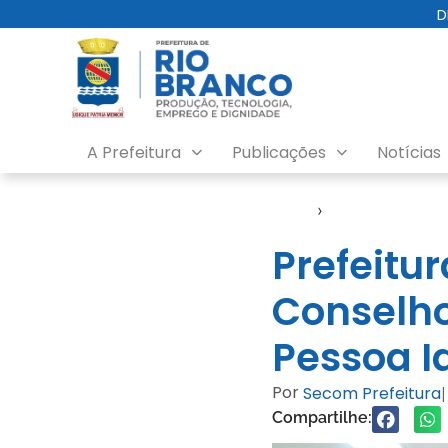
D
A Prefeitura
Publicações
Notícias
Início
›
Notícias
Prefeitu
Conselho
Pessoa I
Por
Secom Prefeitura
|
Compartilhe: