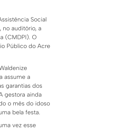
ssistência Social
no auditório, a
sa (CMDPI). O
io Público do Acre
Waldenize
ia assume a
s garantias dos
 A gestora ainda
do o mês do idoso
uma bela festa.
 uma vez esse