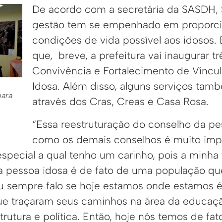
De acordo com a secretária da SASDH, S
gestão tem se empenhado em proporci
condições de vida possível aos idosos. 
que, breve, a prefeitura vai inaugurar t
Convivência e Fortalecimento de Víncu
Idosa. Além disso, alguns serviços tam
para
através dos Cras, Creas e Casa Rosa.
“Essa reestruturação do conselho da pe
como os demais conselhos é muito imp
pecial a qual tenho um carinho, pois a minha v
da pessoa idosa é de fato de uma população qu
u sempre falo se hoje estamos onde estamos 
e traçaram seus caminhos na área da educaçã
strutura e política. Então, hoje nós temos de fa