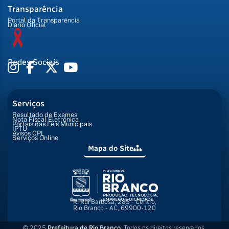
Transparência
Portal da Transparência
Diário Oficial
Redes Sociais
Serviços
Resultado de Exames
Nota Fiscal Eletrônica
Portais das Leis Municipais
IPTU
Avisos CPL
Serviços Online
Mapa do Site
R. Rui Barbosa, 285 - Centro,
Rio Branco - AC, 69900-120
© 2025
Prefeitura de Rio Branco
. Todos os direitos reservados.