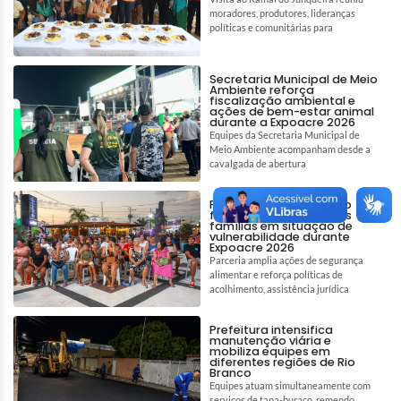
moradores, produtores, lideranças
políticas e comunitárias para
Secretaria Municipal de Meio
Ambiente reforça
fiscalização ambiental e
ações de bem-estar animal
durante a Expoacre 2026
Equipes da Secretaria Municipal de
Meio Ambiente acompanham desde a
cavalgada de abertura
Prefeitura de Rio Branco
fortalece assistência às
famílias em situação de
vulnerabilidade durante
Expoacre 2026
Parceria amplia ações de segurança
alimentar e reforça políticas de
acolhimento, assistência jurídica
Prefeitura intensifica
manutenção viária e
mobiliza equipes em
diferentes regiões de Rio
Branco
Equipes atuam simultaneamente com
serviços de tapa-buraco, remendo