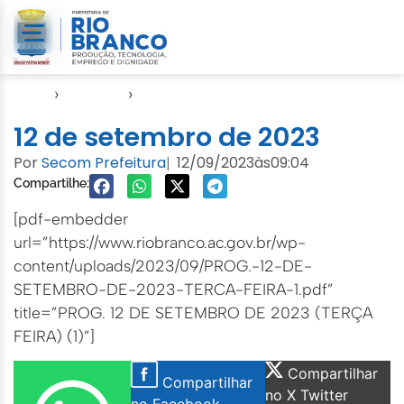
Início
›
Agendas
›
Agenda EMURB
12 de setembro de 2023
Por
Secom Prefeitura
12/09/2023
às
09:04
|
Compartilhe:
[pdf-embedder
url=”https://www.riobranco.ac.gov.br/wp-
content/uploads/2023/09/PROG.-12-DE-
SETEMBRO-DE-2023-TERCA-FEIRA-1.pdf”
title=”PROG. 12 DE SETEMBRO DE 2023 (TERÇA
FEIRA) (1)”]
Compartilhar
Compartilhar
no X Twitter