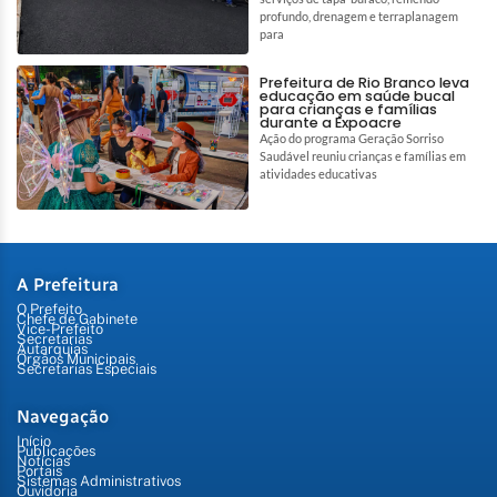
profundo, drenagem e terraplanagem
para
Prefeitura de Rio Branco leva
educação em saúde bucal
para crianças e famílias
durante a Expoacre
Ação do programa Geração Sorriso
Saudável reuniu crianças e famílias em
atividades educativas
A Prefeitura
O Prefeito
Chefe de Gabinete
Vice-Prefeito
Secretarias
Autarquias
Órgãos Municipais
Secretarias Especiais
Navegação
Início
Publicações
Notícias
Portais
Sistemas Administrativos
Ouvidoria