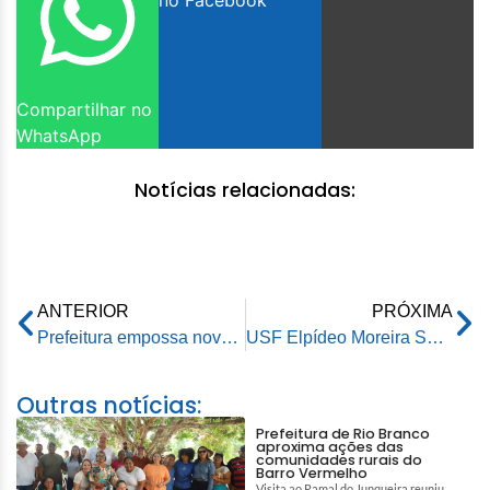
no Facebook
Compartilhar no
WhatsApp
Notícias relacionadas:
ANTERIOR
PRÓXIMA
Prefeitura empossa nova diretoria do Conselho Municipal dos Direitos da Pessoa Idosa
USF Elpídeo Moreira Souza fechada
Outras notícias:
Prefeitura de Rio Branco
aproxima ações das
comunidades rurais do
Barro Vermelho
Visita ao Ramal do Junqueira reuniu