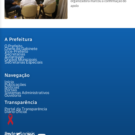
organizadora marcou a confirmação do
apoio
A Prefeitura
O Prefeito
Chefe de Gabinete
Vice-Prefeito
Secretarias
Autarquias
Órgãos Municipais
Secretarias Especiais
Navegação
Início
Publicações
Notícias
Portais
Sistemas Administrativos
Ouvidoria
Transparência
Portal da Transparência
Diário Oficial
Redes Sociais