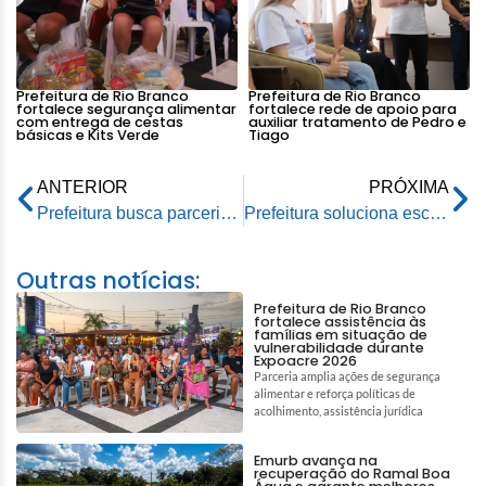
Prefeitura de Rio Branco
Prefeitura de Rio Branco
fortalece segurança alimentar
fortalece rede de apoio para
com entrega de cestas
auxiliar tratamento de Pedro e
básicas e Kits Verde
Tiago
ANTERIOR
PRÓXIMA
Prefeitura busca parceria com Fiocruz e o Centro de Infectologia Charles Merieux no combate as doenças do período invernoso
Prefeitura soluciona escoamento de água no Conjunto Carandá
Outras notícias:
Prefeitura de Rio Branco
fortalece assistência às
famílias em situação de
vulnerabilidade durante
Expoacre 2026
Parceria amplia ações de segurança
alimentar e reforça políticas de
acolhimento, assistência jurídica
Emurb avança na
recuperação do Ramal Boa