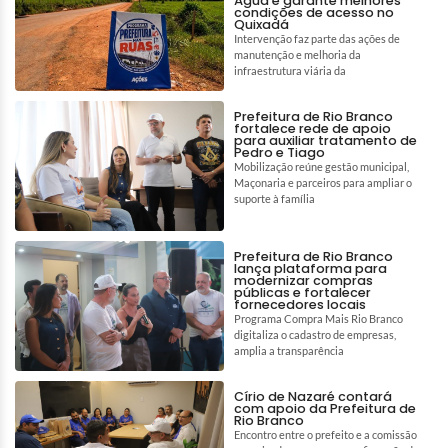
Água e garante melhores
condições de acesso no
Quixadá
Intervenção faz parte das ações de
manutenção e melhoria da
infraestrutura viária da
Prefeitura de Rio Branco
fortalece rede de apoio
para auxiliar tratamento de
Pedro e Tiago
Mobilização reúne gestão municipal,
Maçonaria e parceiros para ampliar o
suporte à família
Prefeitura de Rio Branco
lança plataforma para
modernizar compras
públicas e fortalecer
fornecedores locais
Programa Compra Mais Rio Branco
digitaliza o cadastro de empresas,
amplia a transparência
Círio de Nazaré contará
com apoio da Prefeitura de
Rio Branco
Encontro entre o prefeito e a comissão