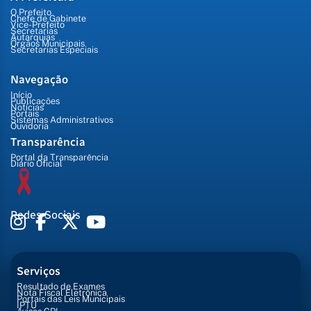
O Prefeito
Chefe de Gabinete
Vice-Prefeito
Secretarias
Autarquias
Órgãos Municipais
Secretarias Especiais
Navegação
Início
Publicações
Notícias
Portais
Sistemas Administrativos
Ouvidoria
Transparência
Portal da Transparência
Diário Oficial
Redes Sociais
Serviços
Resultado de Exames
Nota Fiscal Eletrônica
Portais das Leis Municipais
IPTU