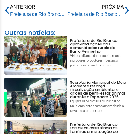
ANTERIOR
PRÓXIMA
Prefeitura de Rio Branco lança portal de videomonitoramento De Olho no Trânsito
Prefeitura de Rio Branco vê melhoria nos resultados do trabalho contra a dengue
Outras notícias:
Prefeitura de Rio Branco
aproxima ações das
comunidades rurais do
Barro Vermelho
Visita ao Ramal do Junqueira reuniu
moradores, produtores, lideranças
políticas e comunitárias para
Secretaria Municipal de Meio
Ambiente reforça
fiscalização ambiental e
ações de bem-estar animal
durante a Expoacre 2026
Equipes da Secretaria Municipal de
Meio Ambiente acompanham desde a
cavalgada de abertura
Prefeitura de Rio Branco
fortalece assistência às
famílias em situação de