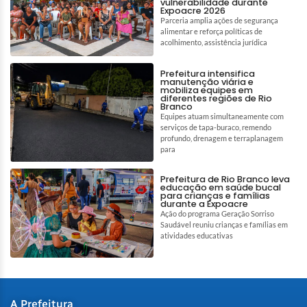
vulnerabilidade durante
Expoacre 2026
Parceria amplia ações de segurança
alimentar e reforça políticas de
acolhimento, assistência jurídica
Prefeitura intensifica
manutenção viária e
mobiliza equipes em
diferentes regiões de Rio
Branco
Equipes atuam simultaneamente com
serviços de tapa-buraco, remendo
profundo, drenagem e terraplanagem
para
Prefeitura de Rio Branco leva
educação em saúde bucal
para crianças e famílias
durante a Expoacre
Ação do programa Geração Sorriso
Saudável reuniu crianças e famílias em
atividades educativas
A Prefeitura