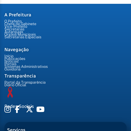
A Prefeitura
O Prefeito
Chefe de Gabinete
Vice-Prefeito
Secretarias
Autarquias
Órgãos Municipais
Secretarias Especiais
Navegação
Início
Publicações
Notícias
Portais
Sistemas Administrativos
Ouvidoria
Transparência
Portal da Transparência
Diário Oficial
Redes Sociais
Serviços