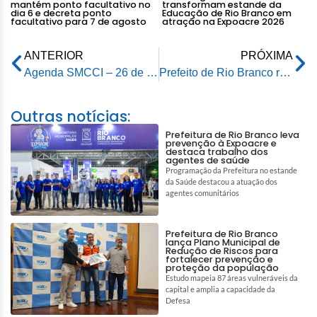
mantém ponto facultativo no
transformam estande da
dia 6 e decreta ponto
Educação de Rio Branco em
facultativo para 7 de agosto
atração na Expoacre 2026
ANTERIOR
PRÓXIMA
Agenda SMCCI – 26 de novembro de 2025
Prefeito de Rio Branco recebe a visita do Procurador-Geral de Justiça
Outras notícias:
Prefeitura de Rio Branco leva
prevenção à Expoacre e
destaca trabalho dos
agentes de saúde
Programação da Prefeitura no estande
da Saúde destacou a atuação dos
agentes comunitários
Prefeitura de Rio Branco
lança Plano Municipal de
Redução de Riscos para
fortalecer prevenção e
proteção da população
Estudo mapeia 87 áreas vulneráveis da
capital e amplia a capacidade da
Defesa