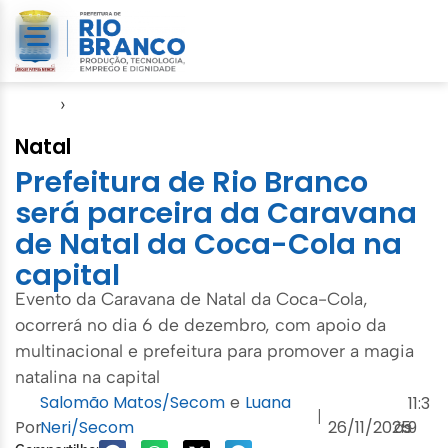
Início
›
Notícias
Natal
Prefeitura de Rio Branco
será parceira da Caravana
de Natal da Coca-Cola na
capital
Evento da Caravana de Natal da Coca-Cola,
ocorrerá no dia 6 de dezembro, com apoio da
multinacional e prefeitura para promover a magia
natalina na capital
Salomão Matos/Secom
e
Luana
11:3
|
Por
Neri/Secom
26/11/2025
às
9