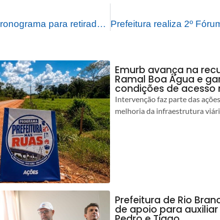
Prefeitura segue cronograma para retirada de lixo nos bairros
Emurb avança na rec
Ramal Boa Água e ga
condições de acesso 
Intervenção faz parte das açõe
melhoria da infraestrutura viár
Prefeitura de Rio Bran
de apoio para auxilia
Pedro e Tiago