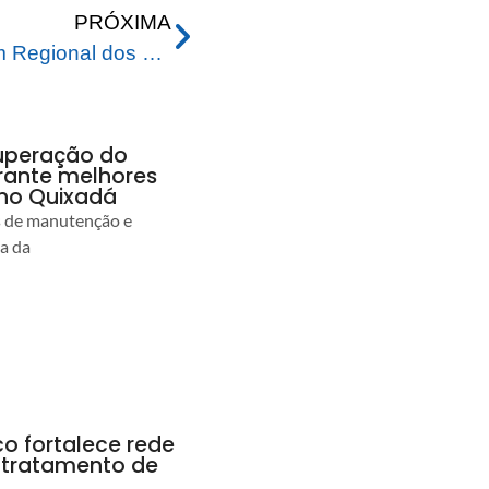
PRÓXIMA
Prefeitura realiza 2º Fórum Regional dos Direitos da Pessoa com Deficiência do Baixo Acre
uperação do
rante melhores
no Quixadá
s de manutenção e
ia da
co fortalece rede
r tratamento de