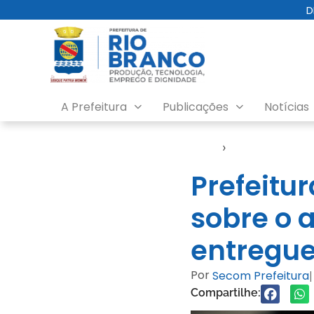
D
A Prefeitura
Publicações
Notícias
Início
›
Notícias
Prefeitu
sobre o 
entregue
Por
Secom Prefeitura
|
Compartilhe: