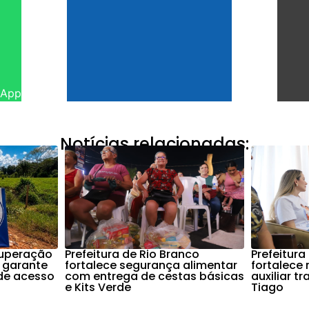
sApp
Notícias relacionadas:
cuperação
Prefeitura de Rio Branco
Prefeitura
 garante
fortalece segurança alimentar
fortalece
de acesso
com entrega de cestas básicas
auxiliar t
e Kits Verde
Tiago