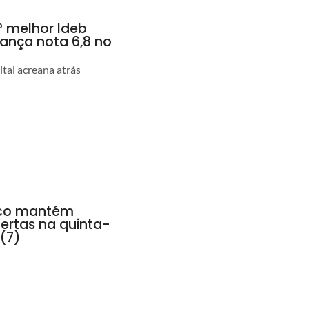
 melhor Ideb
cança nota 6,8 no
tal acreana atrás
anco mantém
ertas na quinta-
 (7)