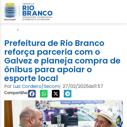
Início
›
Gabinete
Prefeitura de Rio Branco
reforça parceria com o
Galvez e planeja compra de
ônibus para apoiar o
esporte local
Por
Luiz Cordeiro/Secom
27/02/2025
às
11:57
|
Compartilhe: