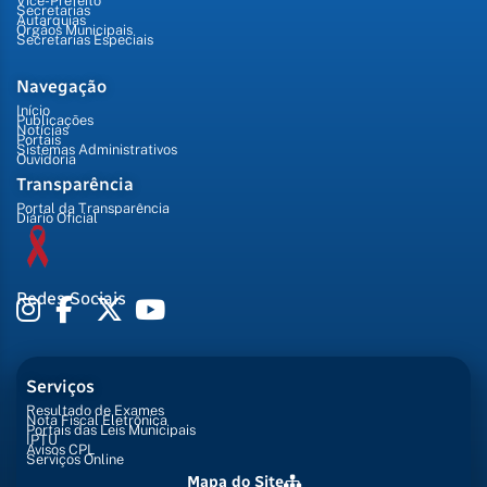
Vice-Prefeito
Secretarias
Autarquias
Órgãos Municipais
Secretarias Especiais
Navegação
Início
Publicações
Notícias
Portais
Sistemas Administrativos
Ouvidoria
Transparência
Portal da Transparência
Diário Oficial
Redes Sociais
Serviços
Resultado de Exames
Nota Fiscal Eletrônica
Portais das Leis Municipais
IPTU
Avisos CPL
Serviços Online
Mapa do Site