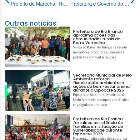
Prefeito de Marechal Thaumaturgo visita prefeito da capital e busca experiência de modelo de gestão: “trabalho excelente”
Prefeitura e Governo do Estado lançam oficialmente o Carnaval de Rio Branco 2025
Outras notícias:
Prefeitura de Rio Branco
aproxima ações das
comunidades rurais do
Barro Vermelho
Visita ao Ramal do Junqueira reuniu
moradores, produtores, lideranças
políticas e comunitárias para
Secretaria Municipal de Meio
Ambiente reforça
fiscalização ambiental e
ações de bem-estar animal
durante a Expoacre 2026
Equipes da Secretaria Municipal de
Meio Ambiente acompanham desde a
cavalgada de abertura
Prefeitura de Rio Branco
fortalece assistência às
famílias em situação de
vulnerabilidade durante
Expoacre 2026
Parceria amplia ações de segurança