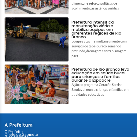
alimentar e reforça políticas de
acolhimento, assistência jurídica
Prefeitura intensifica
manutenção viária e
mobiliza equipes em
diferentes regiões de Rio
Branco
Equipes atuam simultaneamente com
serviços de tapa-buraco, remendo
profundo, drenagem e terraplanagem
para
Prefeitura de Rio Branco leva
educação em saúde bucal
para crianças e famílias
durante a Expoacre
Ação do programa Geração Sorriso
Saudável reuniu crianças e famílias em
atividades educativas
A Prefeitura
O Prefeito
Chefe de Gabinete