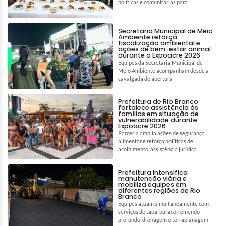
políticas e comunitárias para
Secretaria Municipal de Meio
Ambiente reforça
fiscalização ambiental e
ações de bem-estar animal
durante a Expoacre 2026
Equipes da Secretaria Municipal de
Meio Ambiente acompanham desde a
cavalgada de abertura
Prefeitura de Rio Branco
fortalece assistência às
famílias em situação de
vulnerabilidade durante
Expoacre 2026
Parceria amplia ações de segurança
alimentar e reforça políticas de
acolhimento, assistência jurídica
Prefeitura intensifica
manutenção viária e
mobiliza equipes em
diferentes regiões de Rio
Branco
Equipes atuam simultaneamente com
serviços de tapa-buraco, remendo
profundo, drenagem e terraplanagem