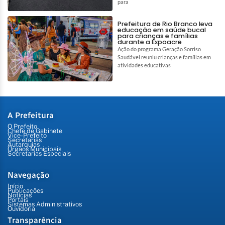
para
Prefeitura de Rio Branco leva
educação em saúde bucal
para crianças e famílias
durante a Expoacre
Ação do programa Geração Sorriso
Saudável reuniu crianças e famílias em
atividades educativas
A Prefeitura
O Prefeito
Chefe de Gabinete
Vice-Prefeito
Secretarias
Autarquias
Órgãos Municipais
Secretarias Especiais
Navegação
Início
Publicações
Notícias
Portais
Sistemas Administrativos
Ouvidoria
Transparência