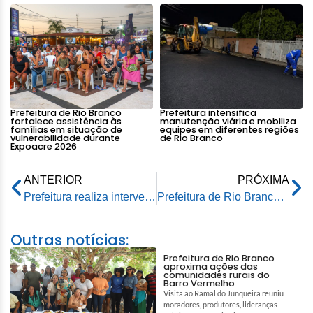
Prefeitura de Rio Branco
Prefeitura intensifica
fortalece assistência às
manutenção viária e mobiliza
famílias em situação de
equipes em diferentes regiões
vulnerabilidade durante
de Rio Branco
Expoacre 2026
ANTERIOR
PRÓXIMA
Prefeitura realiza intervenção na rede de água para reduzir vandalismos e vazamentos
Prefeitura de Rio Branco recebe do Incra área urbana para regularização fundiária
Outras notícias:
Prefeitura de Rio Branco
aproxima ações das
comunidades rurais do
Barro Vermelho
Visita ao Ramal do Junqueira reuniu
moradores, produtores, lideranças