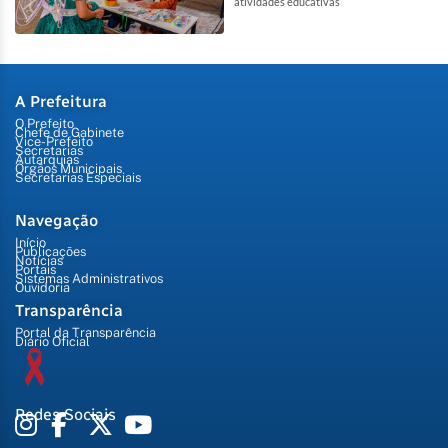
atividades educativas
A Prefeitura
O Prefeito
Chefe de Gabinete
Vice-Prefeito
Secretarias
Autarquias
Órgãos Municipais
Secretarias Especiais
Navegação
Início
Publicações
Notícias
Portais
Sistemas Administrativos
Ouvidoria
Transparência
Portal da Transparência
Diário Oficial
Redes Sociais