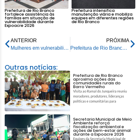
Prefeitura de Rio Branco
Prefeitura intensifica
fortalece assistência às
manutenção viária e mobiliza
famílias em situação de
equipes em diferentes regiões
vulnerabilidade durante
de Rio Branco
Expoacre 2026
ANTERIOR
PRÓXIMA
Mulheres em vulnerabilidade social participam de atividade educativa
Prefeitura de Rio Branco promove encontro em defesa da criança e do adolescente
Outras notícias:
Prefeitura de Rio Branco
aproxima ações das
comunidades rurais do
Barro Vermelho
Visita ao Ramal do Junqueira reuniu
moradores, produtores, lideranças
políticas e comunitárias para
Secretaria Municipal de Meio
Ambiente reforça
fiscalização ambiental e
ações de bem-estar animal
durante a Expoacre 2026
Equipes da Secretaria Municipal de