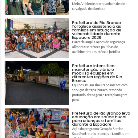
Meio Ambiente acompanham desde a
cavalgada de abertura
Prefeitura de Rio Branco
fortalece assistência às
famílias em situação de
vulnerabilidade durante
Expoacre 2026
Parceria amplia ações de segurança
alimentar e reforça políticas de
acolhimento, assistência jurídica
Prefeitura intensifica
manutenção viária e
mobiliza equipes em
diferentes regiões de Rio
Branco
Equipes atuam simultaneamente com
serviços de tapa-buraco, remendo
profundo, drenagem e terraplanagem
para
Prefeitura de Rio Branco leva
educação em saúde bucal
para crianças e famílias
durante a Expoacre
Ação do programa Geração Sorriso
Saudável reuniu crianças e famílias em