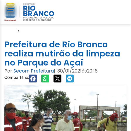
Início
›
Notícias
Prefeitura de Rio Branco
realiza mutirão da limpeza
no Parque do Açaí
Por
Secom Prefeitura
30/01/2021
às
20:16
|
Compartilhe: