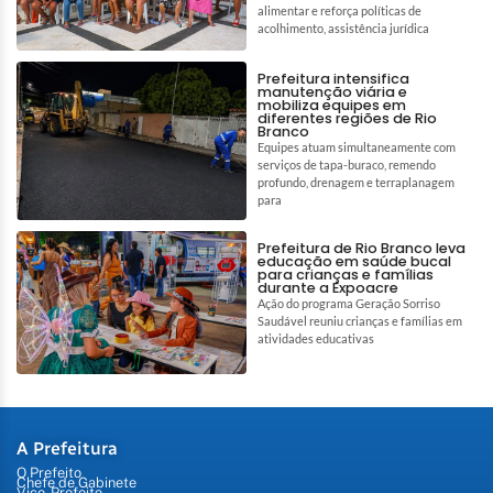
alimentar e reforça políticas de
acolhimento, assistência jurídica
Prefeitura intensifica
manutenção viária e
mobiliza equipes em
diferentes regiões de Rio
Branco
Equipes atuam simultaneamente com
serviços de tapa-buraco, remendo
profundo, drenagem e terraplanagem
para
Prefeitura de Rio Branco leva
educação em saúde bucal
para crianças e famílias
durante a Expoacre
Ação do programa Geração Sorriso
Saudável reuniu crianças e famílias em
atividades educativas
A Prefeitura
O Prefeito
Chefe de Gabinete
Vice-Prefeito