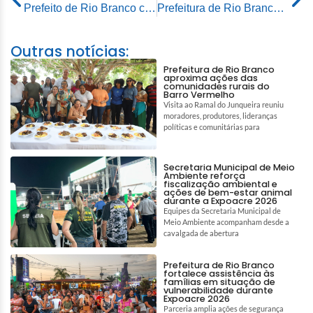
Prefeito de Rio Branco cumpre agenda de reuniões em Brasília e garante economia de R$ 3,5 milhões aos cofres do município
Prefeitura de Rio Branco participa de lançamento da Campanha “Lugar de Autista é em todos os lugares”
Outras notícias:
Prefeitura de Rio Branco
aproxima ações das
comunidades rurais do
Barro Vermelho
Visita ao Ramal do Junqueira reuniu
moradores, produtores, lideranças
políticas e comunitárias para
Secretaria Municipal de Meio
Ambiente reforça
fiscalização ambiental e
ações de bem-estar animal
durante a Expoacre 2026
Equipes da Secretaria Municipal de
Meio Ambiente acompanham desde a
cavalgada de abertura
Prefeitura de Rio Branco
fortalece assistência às
famílias em situação de
vulnerabilidade durante
Expoacre 2026
Parceria amplia ações de segurança