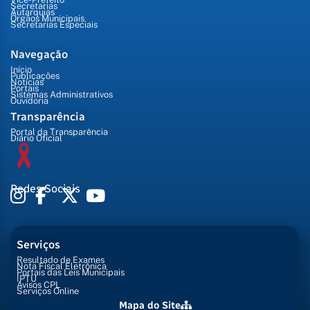
Secretarias
Autarquias
Órgãos Municipais
Secretarias Especiais
Navegação
Início
Publicações
Notícias
Portais
Sistemas Administrativos
Ouvidoria
Transparência
Portal da Transparência
Diário Oficial
Redes Sociais
Serviços
Resultado de Exames
Nota Fiscal Eletrônica
Portais das Leis Municipais
IPTU
Avisos CPL
Serviços Online
Mapa do Site