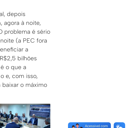
l, depois
 agora à noite,
 O problema é sério
noite (a PEC fora
eneficiar a
R$2,5 bilhões
 é o que a
o e, com isso,
a baixar o máximo