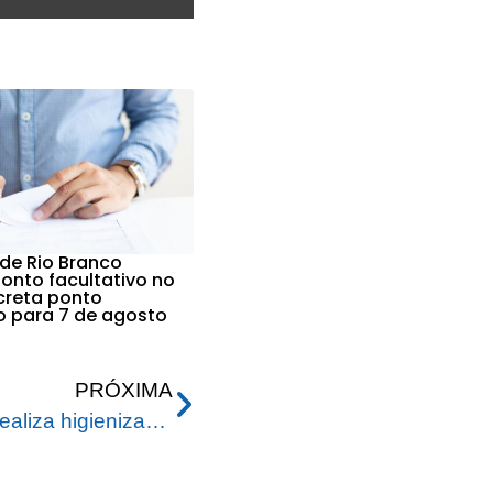
 de Rio Branco
nto facultativo no
ecreta ponto
vo para 7 de agosto
PRÓXIMA
Prefeitura de Rio Branco realiza higienização nos colégios para garantir segurança da comunidade escolar