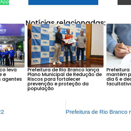
sApp
Notícias relacionadas:
nco leva
Prefeitura de Rio Branco lança
Prefeitura
e e
Plano Municipal de Redução de
mantém po
s agentes
Riscos para fortalecer
dia 6 e d
prevenção e proteção da
facultati
população
22