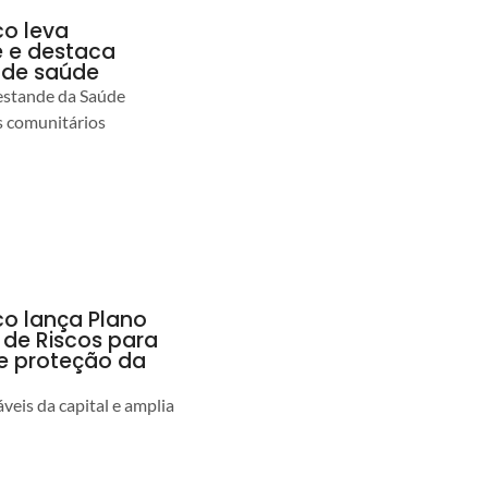
co leva
 e destaca
 de saúde
estande da Saúde
s comunitários
co lança Plano
 de Riscos para
 e proteção da
veis da capital e amplia