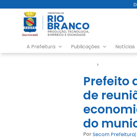
D
A Prefeitura
Publicações
Notícias
Início
›
Notícias
Prefeito
de reuni
economia
do munic
Por
Secom Prefeitura
|