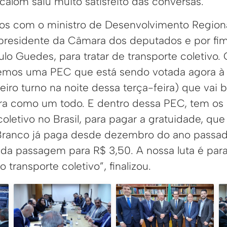
calom saiu muito satisfeito das conversas.
os com o ministro de Desenvolvimento Regiona
residente da Câmara dos deputados e por fim,
lo Guedes, para tratar de transporte coletivo.
. Temos uma PEC que está sendo votada agora à 
ro turno na noite dessa terça-feira) que vai b
ira como um todo. E dentro dessa PEC, tem os 
coletivo no Brasil, para pagar a gratuidade, que
 Branco já paga desde dezembro do ano passad
da passagem para R$ 3,50. A nossa luta é par
 transporte coletivo”, finalizou.