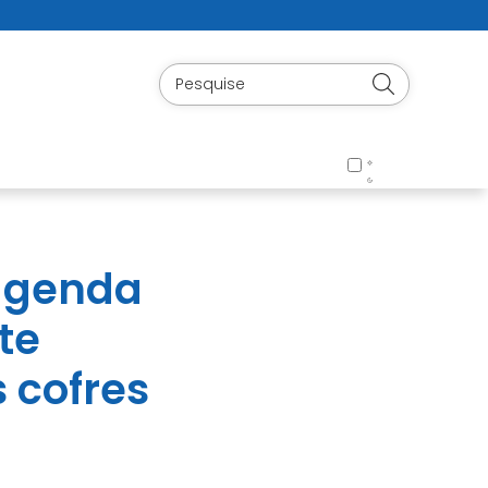
 agenda
te
 cofres