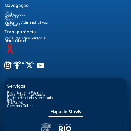
Navegação
Início
Publicações
Notícias
Portais
Sistemas Administrativos
Ouvidoria
Transparência
Portal da Transparência
Diário Oficial
Redes Sociais
Serviços
Resultado de Exames
Nota Fiscal Eletrônica
Portais das Leis Municipais
IPTU
Avisos CPL
Serviços Online
Mapa do Site