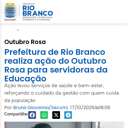
Início
›
Notícias
Outubro Rosa
Prefeitura de Rio Branco
realiza ação do Outubro
Rosa para servidoras da
Educação
Ação levou serviços de saúde e bem-estar,
reforçando o cuidado da gestão com quem cuida
da população
Por
Bruna Giovanna/Secom
17/10/2025
às
18:09
|
Compartilhe: