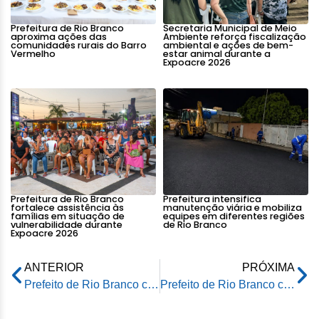
Prefeitura de Rio Branco
Secretaria Municipal de Meio
aproxima ações das
Ambiente reforça fiscalização
comunidades rurais do Barro
ambiental e ações de bem-
Vermelho
estar animal durante a
Expoacre 2026
Prefeitura de Rio Branco
Prefeitura intensifica
fortalece assistência às
manutenção viária e mobiliza
famílias em situação de
equipes em diferentes regiões
vulnerabilidade durante
de Rio Branco
Expoacre 2026
ANTERIOR
PRÓXIMA
Prefeito de Rio Branco coordena segunda sessão extraordinária da Amac e do Cinreso em Assis Brasil
Prefeito de Rio Branco coordena segunda sessão extraordinária da Amac e do Cinreso em Assis Brasil