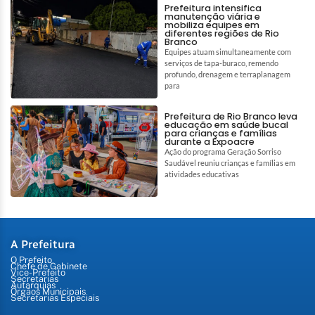
Prefeitura intensifica
manutenção viária e
mobiliza equipes em
diferentes regiões de Rio
Branco
Equipes atuam simultaneamente com
serviços de tapa-buraco, remendo
profundo, drenagem e terraplanagem
para
Prefeitura de Rio Branco leva
educação em saúde bucal
para crianças e famílias
durante a Expoacre
Ação do programa Geração Sorriso
Saudável reuniu crianças e famílias em
atividades educativas
A Prefeitura
O Prefeito
Chefe de Gabinete
Vice-Prefeito
Secretarias
Autarquias
Órgãos Municipais
Secretarias Especiais