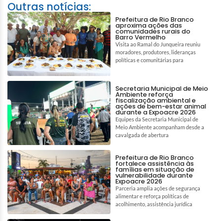
Outras notícias:
Prefeitura de Rio Branco
aproxima ações das
comunidades rurais do
Barro Vermelho
Visita ao Ramal do Junqueira reuniu
moradores, produtores, lideranças
políticas e comunitárias para
Secretaria Municipal de Meio
Ambiente reforça
fiscalização ambiental e
ações de bem-estar animal
durante a Expoacre 2026
Equipes da Secretaria Municipal de
Meio Ambiente acompanham desde a
cavalgada de abertura
Prefeitura de Rio Branco
fortalece assistência às
famílias em situação de
vulnerabilidade durante
Expoacre 2026
Parceria amplia ações de segurança
alimentar e reforça políticas de
acolhimento, assistência jurídica