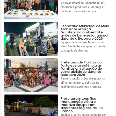
Visita ao Ramal do Junqueira reuniu
moradores, produtores, lideranças
políticas e comunitárias para
Secretaria Municipal de Meio
Ambiente reforça
fiscalização ambiental e
ações de bem-estar animal
durante a Expoacre 2026
Equipes da Secretaria Municipal de
Meio Ambiente acompanham desde a
cavalgada de abertura
Prefeitura de Rio Branco
fortalece assistência às
famílias em situação de
vulnerabilidade durante
Expoacre 2026
Parceria amplia ações de segurança
alimentar e reforça políticas de
acolhimento, assistência jurídica
Prefeitura intensifica
manutenção viária e
mobiliza equipes em
diferentes regiões de Rio
Branco
Equipes atuam simultaneamente com