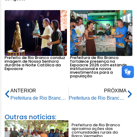
Prefeito de Rio Branco conduz
Prefeitura de Rio Branco
imagem de Nossa Senhora
fortalece presença na
durante a Noite Católica da
Expoacre 2026 com estande
Expoacre
institucional e novos
investimentos para a
população
ANTERIOR
PRÓXIMA
Prefeitura de Rio Branco realiza ação do Outubro Rosa para servidoras da Educação
Prefeitura de Rio Branco realiza ação do Outubro Rosa para servidoras da Educação
Outras notícias:
Prefeitura de Rio Branco
aproxima ações das
comunidades rurais do
Barro Vermelho