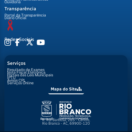
Ouvidoria
Transparência
Portal da Transparência
Diário Oficial
Redes Sociais
Serviços
Resultado de Exames
Nota Fiscal Eletrônica
Portais das Leis Municipais
IPTU
Avisos CPL
Serviços Online
Mapa do Site
R. Rui Barbosa, 285 - Centro,
Rio Branco - AC, 69900-120