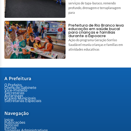
serviços de tapa-buraco, remendo
profundo, drenagem e terraplanagem
para
Prefeitura de Rio Branco leva
educação em saúde bucal
para crianças e famílias
durante a Expoacre
Ação do programa Geração Sorriso
Saudável reuniu crianças e famílias em
atividades educativas
A Prefeitura
O Prefeito
Chefe de Gabinete
Vice-Prefeito
Secretarias
Autarquias
Órgãos Municipais
Secretarias Especiais
Navegação
Início
Publicações
Notícias
Portais
Sistemas Administrativos