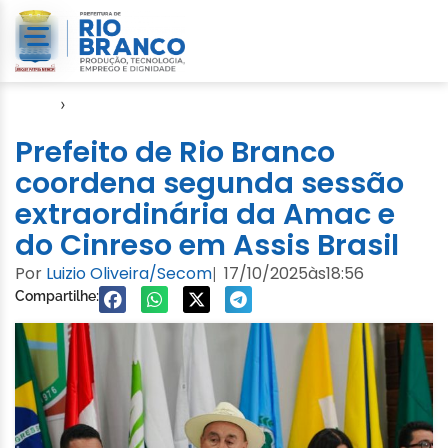
Início
›
Evento
Prefeito de Rio Branco
coordena segunda sessão
extraordinária da Amac e
do Cinreso em Assis Brasil
Por
Luizio Oliveira/Secom
17/10/2025
às
18:56
|
Compartilhe: