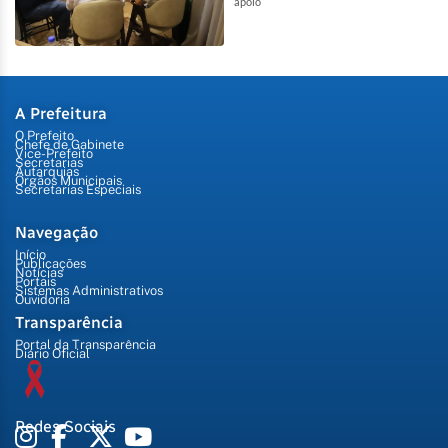
apoio
A Prefeitura
O Prefeito
Chefe de Gabinete
Vice-Prefeito
Secretarias
Autarquias
Órgãos Municipais
Secretarias Especiais
Navegação
Início
Publicações
Notícias
Portais
Sistemas Administrativos
Ouvidoria
Transparência
Portal da Transparência
Diário Oficial
Redes Sociais