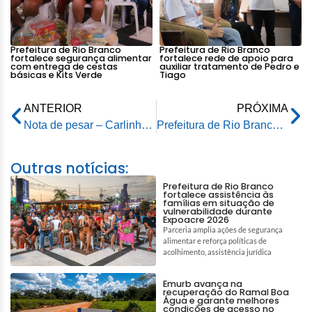
Prefeitura de Rio Branco
Prefeitura de Rio Branco
fortalece segurança alimentar
fortalece rede de apoio para
com entrega de cestas
auxiliar tratamento de Pedro e
básicas e Kits Verde
Tiago
ANTERIOR
PRÓXIMA
Nota de pesar – Carlinhos Santiago
Prefeitura de Rio Branco encerra 2ª edição do TechJovem com foco na inteligência artificial
Outras notícias:
Prefeitura de Rio Branco
fortalece assistência às
famílias em situação de
vulnerabilidade durante
Expoacre 2026
Parceria amplia ações de segurança
alimentar e reforça políticas de
acolhimento, assistência jurídica
Emurb avança na
recuperação do Ramal Boa
Água e garante melhores
condições de acesso no