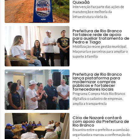
Quixadá
Intervenção faz parte das ações de
manutenção e melhoria da
infraestrutura viária da
Prefeitura de Rio Branco
fortalece rede de apoio
para auxiliar tratamento de
Pedro e Tiago
Mobilização reúne gestão municipal,
Maçonaria e parceiros para ampliar o
suporte à família
Prefeitura de Rio Branco
lança plataforma para
modernizar compras
públicas e fortalecer
fornecedores locais
Programa Compra Mais Rio Branco
digitaliza o cadastro de empresas,
amplia a transparência
Círio de Nazaré contará
com apoio da Prefeitura de
Rio Branco
Encontro entre o prefeito e a comissão
organizadora marcou a confirmação do