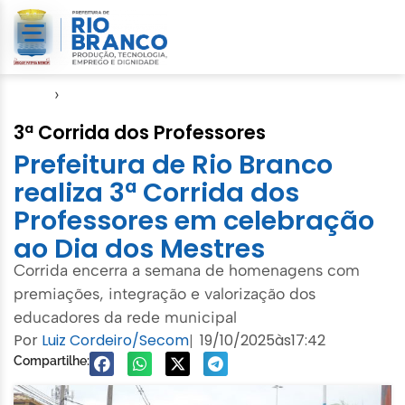
Início
›
Esporte
3ª Corrida dos Professores
Prefeitura de Rio Branco
realiza 3ª Corrida dos
Professores em celebração
ao Dia dos Mestres
Corrida encerra a semana de homenagens com
premiações, integração e valorização dos
educadores da rede municipal
Por
Luiz Cordeiro/Secom
19/10/2025
às
17:42
|
Compartilhe: