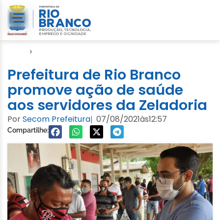
Início
›
Cuidados com a Cidade
Prefeitura de Rio Branco
promove ação de saúde
aos servidores da Zeladoria
Por
Secom Prefeitura
07/08/2021
às
12:57
|
Compartilhe: