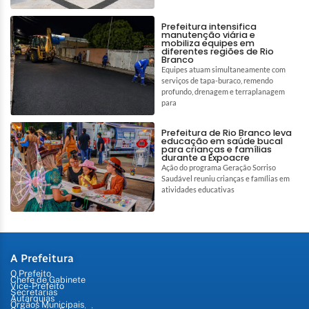
Prefeitura intensifica
manutenção viária e
mobiliza equipes em
diferentes regiões de Rio
Branco
Equipes atuam simultaneamente com
serviços de tapa-buraco, remendo
profundo, drenagem e terraplanagem
para
Prefeitura de Rio Branco leva
educação em saúde bucal
para crianças e famílias
durante a Expoacre
Ação do programa Geração Sorriso
Saudável reuniu crianças e famílias em
atividades educativas
A Prefeitura
O Prefeito
Chefe de Gabinete
Vice-Prefeito
Secretarias
Autarquias
Órgãos Municipais