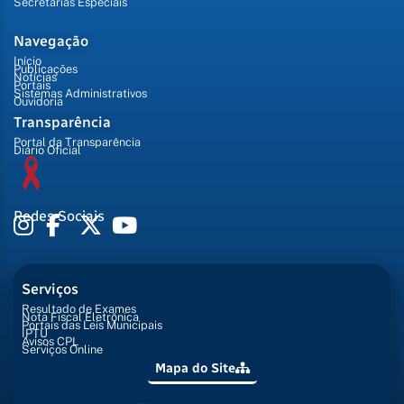
Secretarias Especiais
Navegação
Início
Publicações
Notícias
Portais
Sistemas Administrativos
Ouvidoria
Transparência
Portal da Transparência
Diário Oficial
Redes Sociais
Serviços
Resultado de Exames
Nota Fiscal Eletrônica
Portais das Leis Municipais
IPTU
Avisos CPL
Serviços Online
Mapa do Site