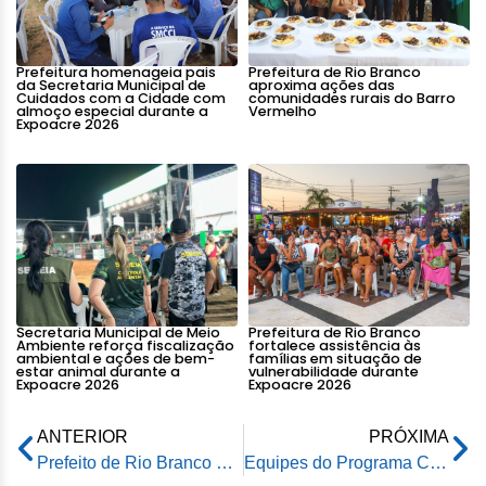
Prefeitura homenageia pais
Prefeitura de Rio Branco
da Secretaria Municipal de
aproxima ações das
Cuidados com a Cidade com
comunidades rurais do Barro
almoço especial durante a
Vermelho
Expoacre 2026
Secretaria Municipal de Meio
Prefeitura de Rio Branco
Ambiente reforça fiscalização
fortalece assistência às
ambiental e ações de bem-
famílias em situação de
estar animal durante a
vulnerabilidade durante
Expoacre 2026
Expoacre 2026
ANTERIOR
PRÓXIMA
Prefeito de Rio Branco participa de festividades de aniversário do bairro Seis de Agosto e início da Revolução Acreana
Equipes do Programa Criança Feliz participam de palestra oferecida pela Prefeitura de Rio Branco