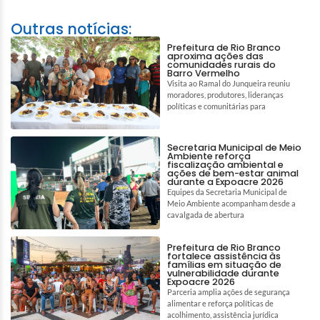
Outras notícias:
Prefeitura de Rio Branco
aproxima ações das
comunidades rurais do
Barro Vermelho
Visita ao Ramal do Junqueira reuniu
moradores, produtores, lideranças
políticas e comunitárias para
Secretaria Municipal de Meio
Ambiente reforça
fiscalização ambiental e
ações de bem-estar animal
durante a Expoacre 2026
Equipes da Secretaria Municipal de
Meio Ambiente acompanham desde a
cavalgada de abertura
Prefeitura de Rio Branco
fortalece assistência às
famílias em situação de
vulnerabilidade durante
Expoacre 2026
Parceria amplia ações de segurança
alimentar e reforça políticas de
acolhimento, assistência jurídica