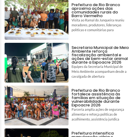
Prefeitura de Rio Branco
aproxima ações das
comunidades rurais do
Barro Vermelho
Visita ao Ramal do Junqueira reuniu
moradores, produtores, lideranças
políticas e comunitárias para
Secretaria Municipal de Meio
Ambiente reforça
fiscalização ambiental e
ações de bem-estar animal
durante a Expoacre 2026
Equipes da Secretaria Municipal de
Meio Ambiente acompanham desde a
cavalgada de abertura
Prefeitura de Rio Branco
fortalece assistência às
famílias em situação de
vulnerabilidade durante
Expoacre 2026
Parceria amplia ações de segurança
alimentar e reforça políticas de
acolhimento, assistência jurídica
Prefeitura intensifica
manutenção viária e