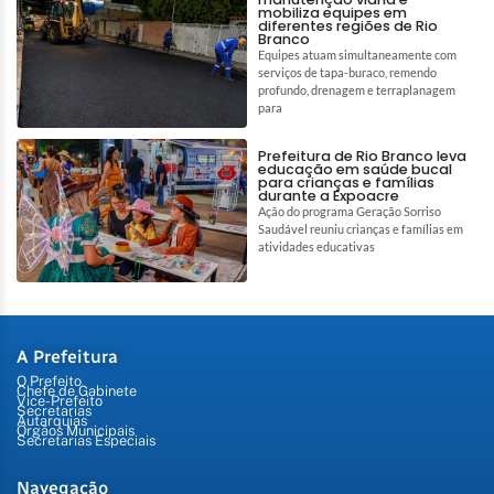
mobiliza equipes em
diferentes regiões de Rio
Branco
Equipes atuam simultaneamente com
serviços de tapa-buraco, remendo
profundo, drenagem e terraplanagem
para
Prefeitura de Rio Branco leva
educação em saúde bucal
para crianças e famílias
durante a Expoacre
Ação do programa Geração Sorriso
Saudável reuniu crianças e famílias em
atividades educativas
A Prefeitura
O Prefeito
Chefe de Gabinete
Vice-Prefeito
Secretarias
Autarquias
Órgãos Municipais
Secretarias Especiais
Navegação