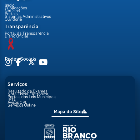
Início
Publicações
Notícias
Portais
Sistemas Administrativos
Ouvidoria
Transparência
Portal da Transparência
Diário Oficial
Redes Sociais
Serviços
Resultado de Exames
Nota Fiscal Eletrônica
Portais das Leis Municipais
IPTU
Avisos CPL
Serviços Online
Mapa do Site