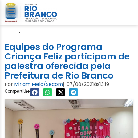
Início
›
Assistência Social
Equipes do Programa
Criança Feliz participam de
palestra oferecida pela
Prefeitura de Rio Branco
Por
Miriam Melo/Secom
07/08/2021
às
13:19
|
Compartilhe: