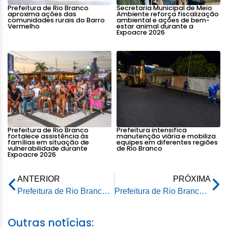
Prefeitura de Rio Branco
Secretaria Municipal de Meio
aproxima ações das
Ambiente reforça fiscalização
comunidades rurais do Barro
ambiental e ações de bem-
Vermelho
estar animal durante a
Expoacre 2026
Prefeitura de Rio Branco
Prefeitura intensifica
fortalece assistência às
manutenção viária e mobiliza
famílias em situação de
equipes em diferentes regiões
vulnerabilidade durante
de Rio Branco
Expoacre 2026
ANTERIOR
PRÓXIMA
Prefeitura de Rio Branco promove ação de saúde aos servidores da Zeladoria
Prefeitura de Rio Branco já vacinou mais de 6 mil adolescentes em dois dias na capital
Outras notícias: