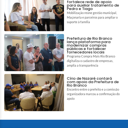
fortalece rede de apoio
para auxiliar tratamento de
Pedro e Tiago
Mobilização reúne gestão municipal,
Maçonaria e parceiros para ampliar o
suporte à família
Prefeitura de Rio Branco
lança plataforma para
modernizar compras
públicas e fortalecer
fornecedores locais
Programa Compra Mais Rio Branco
digitaliza o cadastro de empresas,
amplia a transparência
Círio de Nazaré contará
com apoio da Prefeitura de
Rio Branco
Encontro entre o prefeito e a comissão
organizadora marcou a confirmação do
apoio