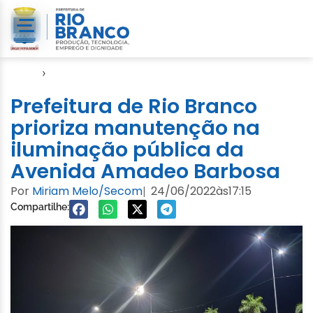
Início
›
Notícias
Prefeitura de Rio Branco
prioriza manutenção na
iluminação pública da
Avenida Amadeo Barbosa
Por
Miriam Melo/Secom
24/06/2022
às
17:15
|
Compartilhe: