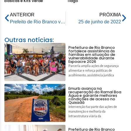
básicas e Kits Verde
Tiago
ANTERIOR
PRÓXIMA
Prefeito de Rio Branco visita Bispo Mauro Souza da Igreja Universal do Reino de Deus que ora e abençoa a gestão de Tião Bocalom
25 de junho de 2022
Outras notícias:
Prefeitura de Rio Branco
fortalece assistência às
famílias em situação de
vulnerabilidade durante
Expoacre 2026
Parceria amplia ações de segurança
alimentar e reforça políticas de
acolhimento, assistência jurídica
Emurb avança na
recuperação do Ramal Boa
Água e garante melhores
condições de acesso no
Quixadá
Intervenção faz parte das ações de
manutenção e melhoria da
infraestrutura viária da
Prefeitura de Rio Branco