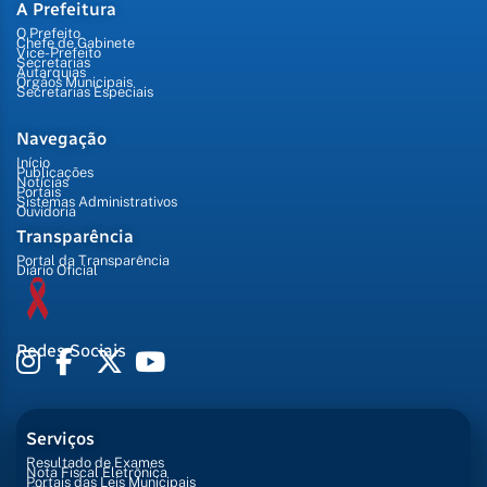
A Prefeitura
O Prefeito
Chefe de Gabinete
Vice-Prefeito
Secretarias
Autarquias
Órgãos Municipais
Secretarias Especiais
Navegação
Início
Publicações
Notícias
Portais
Sistemas Administrativos
Ouvidoria
Transparência
Portal da Transparência
Diário Oficial
Redes Sociais
Serviços
Resultado de Exames
Nota Fiscal Eletrônica
Portais das Leis Municipais