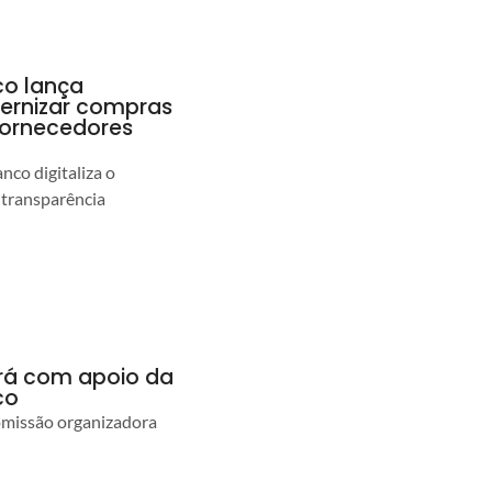
co lança
ernizar compras
 fornecedores
co digitaliza o
 transparência
ará com apoio da
co
comissão organizadora