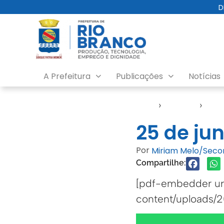
D
A Prefeitura
Publicações
Notícias
Início
›
Agendas
›
Agen
25 de ju
Por
Miriam Melo/Sec
Compartilhe:
[pdf-embedder url
content/uploads/2