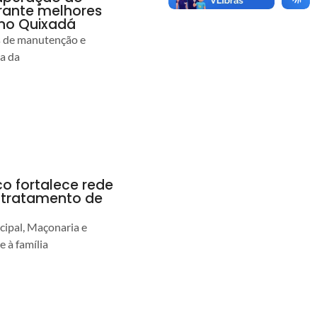
rante melhores
no Quixadá
s de manutenção e
ia da
co fortalece rede
r tratamento de
cipal, Maçonaria e
e à família