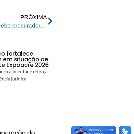
PRÓXIMA
Prefeito de Rio Branco recebe procuradora do Ministério Público para tratar sobre questão migratória na capital
co fortalece
as em situação de
te Expoacre 2026
ança alimentar e reforça
ência jurídica
uperação do