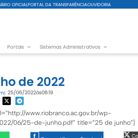
IÁRIO OFICIAL
PORTAL DA TRANSPARÊNCIA
OUVIDORIA
Portais
Sistemas Administrativos
da Cuidados com a Cidade
nho de 2022
25/06/2022
às
08:19
om
|
=”http://www.riobranco.ac.gov.br/wp-
022/06/25-de-junho.pdf” title=”25 de junho”]
Com