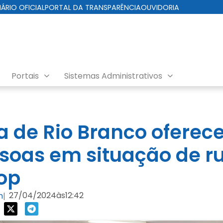
IÁRIO OFICIAL
PORTAL DA TRANSPARÊNCIA
OUVIDORIA
Portais
Sistemas Administrativos
a de Rio Branco oferec
soas em situação de r
op
27/04/2024
às
12:42
m
|