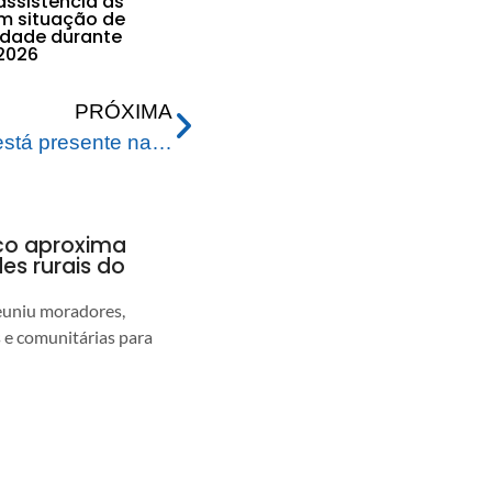
assistência às
em situação de
lidade durante
2026
PRÓXIMA
Prefeitura de Rio Branco está presente na Transacreana com incentivos agrícolas
nco aproxima
s rurais do
euniu moradores,
s e comunitárias para