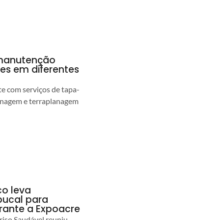
a manutenção
pes em diferentes
 com serviços de tapa-
enagem e terraplanagem
co leva
ucal para
urante a Expoacre
iso Saudável reuniu