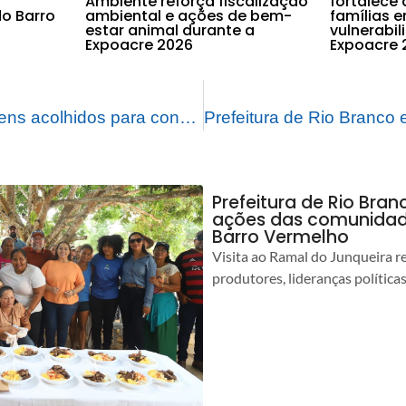
Ambiente reforça fiscalização
fortalece 
o Barro
ambiental e ações de bem-
famílias 
estar animal durante a
vulnerabi
Expoacre 2026
Expoacre 
Prefeitura leva jovens acolhidos para conhecer o universo militar no 7º BEC
Prefeitura de Rio Bra
ações das comunidade
Barro Vermelho
Visita ao Ramal do Junqueira r
produtores, lideranças política