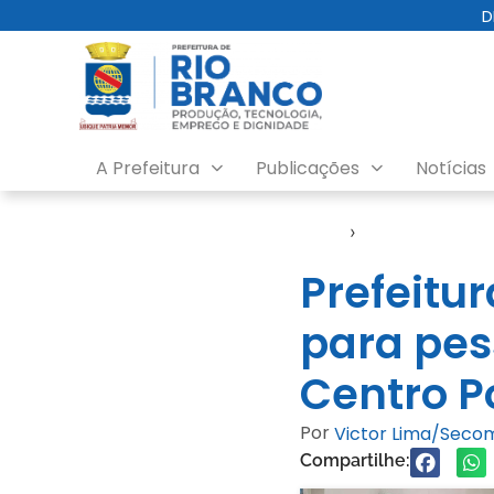
D
A Prefeitura
Publicações
Notícias
Início
›
Notícias
Prefeitur
para pes
Centro P
Por
Victor Lima/Seco
Compartilhe: