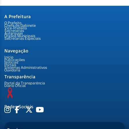
A Prefeitura
O Prefeito
Chefe de Gabinete
Vice-Prefeito
Secretarias
Autarquias
Órgãos Municipais
Secretarias Especiais
Navegação
Início
Publicações
Notícias
Portais
Sistemas Administrativos
Ouvidoria
Transparência
Portal da Transparência
Diário Oficial
Redes Sociais