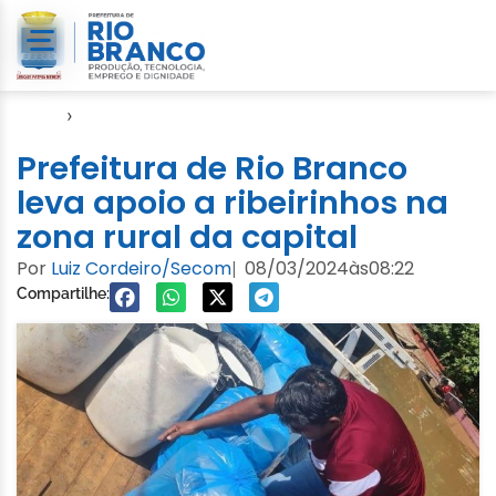
Início
›
Notícias
Prefeitura de Rio Branco
leva apoio a ribeirinhos na
zona rural da capital
Por
Luiz Cordeiro/Secom
08/03/2024
às
08:22
|
Compartilhe: