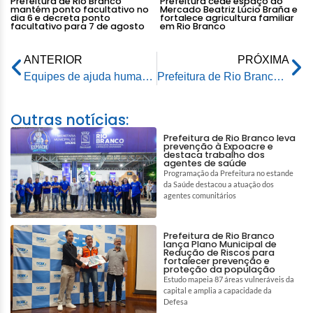
Prefeitura de Rio Branco
Prefeitura cede espaço do
mantém ponto facultativo no
Mercado Beatriz Lúcio Braña e
dia 6 e decreta ponto
fortalece agricultura familiar
facultativo para 7 de agosto
em Rio Branco
ANTERIOR
PRÓXIMA
Equipes de ajuda humanitária definem plano de ação para chegar mais rápido às famílias atingidas
Prefeitura de Rio Branco, Exército e Corpo de Bombeiros levam ajuda humanitária à Baixada da Sobral
Outras notícias:
Prefeitura de Rio Branco leva
prevenção à Expoacre e
destaca trabalho dos
agentes de saúde
Programação da Prefeitura no estande
da Saúde destacou a atuação dos
agentes comunitários
Prefeitura de Rio Branco
lança Plano Municipal de
Redução de Riscos para
fortalecer prevenção e
proteção da população
Estudo mapeia 87 áreas vulneráveis da
capital e amplia a capacidade da
Defesa