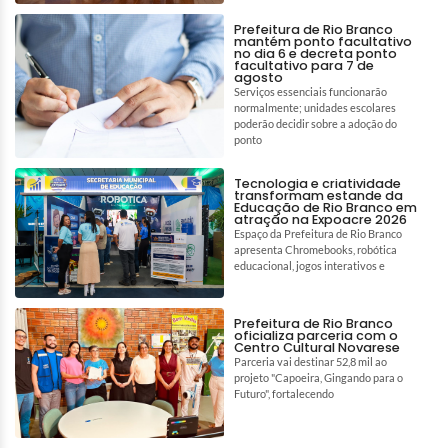
Prefeitura de Rio Branco
mantém ponto facultativo
no dia 6 e decreta ponto
facultativo para 7 de
agosto
Serviços essenciais funcionarão
normalmente; unidades escolares
poderão decidir sobre a adoção do
ponto
Tecnologia e criatividade
transformam estande da
Educação de Rio Branco em
atração na Expoacre 2026
Espaço da Prefeitura de Rio Branco
apresenta Chromebooks, robótica
educacional, jogos interativos e
Prefeitura de Rio Branco
oficializa parceria com o
Centro Cultural Novarese
Parceria vai destinar 52,8 mil ao
projeto "Capoeira, Gingando para o
Futuro", fortalecendo