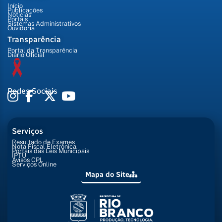
Início
Publicações
Notícias
Portais
Sistemas Administrativos
Ouvidoria
Transparência
Portal da Transparência
Diário Oficial
Redes Sociais
Serviços
Resultado de Exames
Nota Fiscal Eletrônica
Portais das Leis Municipais
IPTU
Avisos CPL
Serviços Online
Mapa do Site