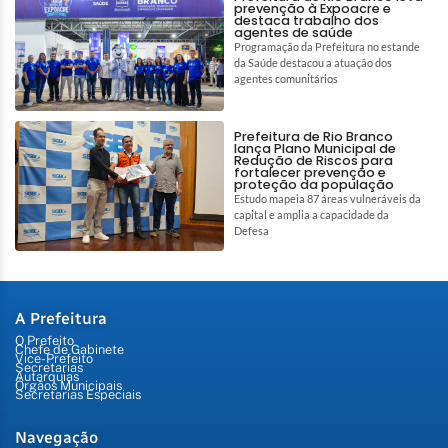
prevenção à Expoacre e
destaca trabalho dos
agentes de saúde
Programação da Prefeitura no estande
da Saúde destacou a atuação dos
agentes comunitários
Prefeitura de Rio Branco
lança Plano Municipal de
Redução de Riscos para
fortalecer prevenção e
proteção da população
Estudo mapeia 87 áreas vulneráveis da
capital e amplia a capacidade da
Defesa
A Prefeitura
O Prefeito
Chefe de Gabinete
Vice-Prefeito
Secretarias
Autarquias
Órgãos Municipais
Secretarias Especiais
Navegação