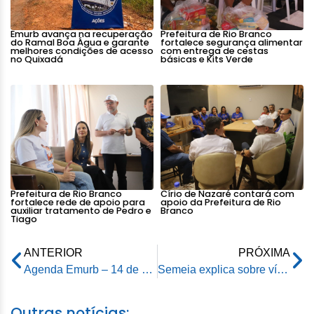
Emurb avança na recuperação
Prefeitura de Rio Branco
do Ramal Boa Água e garante
fortalece segurança alimentar
melhores condições de acesso
com entrega de cestas
no Quixadá
básicas e Kits Verde
Prefeitura de Rio Branco
Círio de Nazaré contará com
fortalece rede de apoio para
apoio da Prefeitura de Rio
auxiliar tratamento de Pedro e
Branco
Tiago
ANTERIOR
PRÓXIMA
Agenda Emurb – 14 de maio de 2024
Semeia explica sobre vídeo que circula nas redes sociais mostrando onças soltas
Outras notícias: