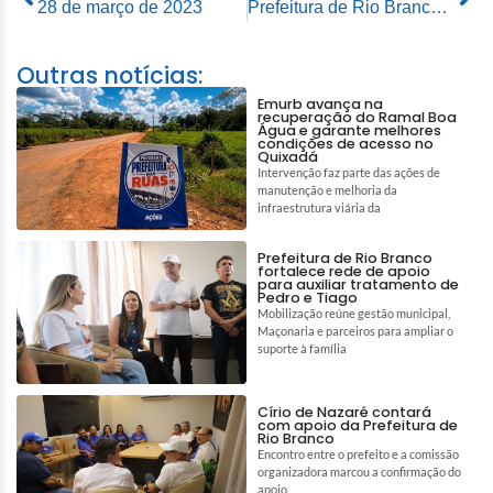
28 de março de 2023
Prefeitura de Rio Branco anuncia entrega de EPIs para agentes de saúde e de endemias do município
Outras notícias:
Emurb avança na
recuperação do Ramal Boa
Água e garante melhores
condições de acesso no
Quixadá
Intervenção faz parte das ações de
manutenção e melhoria da
infraestrutura viária da
Prefeitura de Rio Branco
fortalece rede de apoio
para auxiliar tratamento de
Pedro e Tiago
Mobilização reúne gestão municipal,
Maçonaria e parceiros para ampliar o
suporte à família
Círio de Nazaré contará
com apoio da Prefeitura de
Rio Branco
Encontro entre o prefeito e a comissão
organizadora marcou a confirmação do
apoio