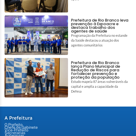
Prefeitura de Rio Branco leva
prevenção à Expoacre e
destaca trabalho dos
agentes de saúde
Programação da Prefeitura no estande
da Saúde destacou a atuação dos
agentes comunitários
Prefeitura de Rio Branco
lança Plano Municipal de
Redução de Riscos para
fortalecer prevenção e
proteção da população
Estudo mapeia 87 áreas vulneráveis da
capital e amplia a capacidade da
Defesa
A Prefeitura
O Prefeito
Chefe de Gabinete
Vice-Prefeito
Secretarias
Autarquias