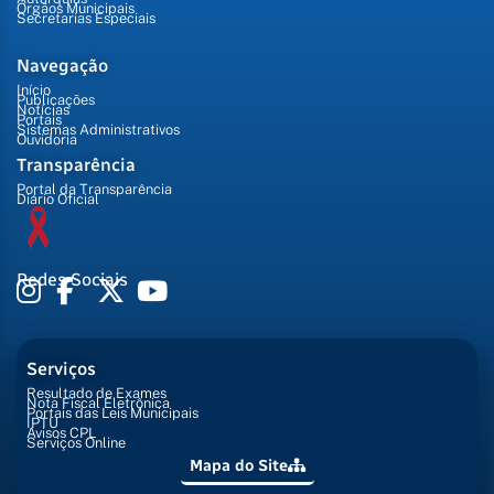
Órgãos Municipais
Secretarias Especiais
Navegação
Início
Publicações
Notícias
Portais
Sistemas Administrativos
Ouvidoria
Transparência
Portal da Transparência
Diário Oficial
Redes Sociais
Serviços
Resultado de Exames
Nota Fiscal Eletrônica
Portais das Leis Municipais
IPTU
Avisos CPL
Serviços Online
Mapa do Site