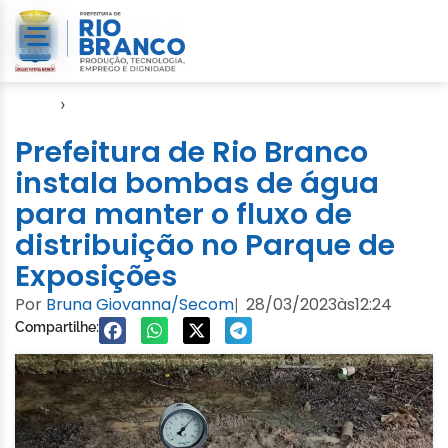
Início
›
Cheia 2023
Prefeitura de Rio Branco
instala bombas de água
para manter o fluxo de
distribuição no Parque de
Exposições
Por
Bruna Giovanna/Secom
28/03/2023
às
12:24
|
Compartilhe: