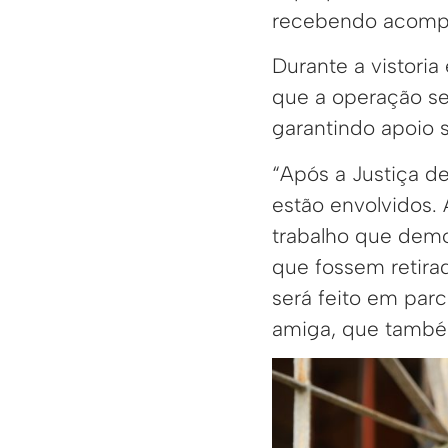
recebendo acompa
Durante a vistoria
que a operação se
garantindo apoio s
“Após a Justiça d
estão envolvidos. A
trabalho que demo
que fossem retirad
será feito em par
amiga, que também