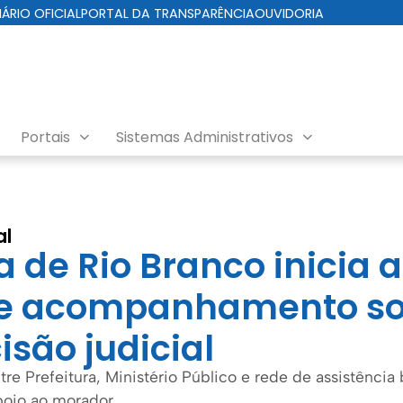
IÁRIO OFICIAL
PORTAL DA TRANSPARÊNCIA
OUVIDORIA
Portais
Sistemas Administrativos
ial
al
a de Rio Branco inicia 
 e acompanhamento so
isão judicial
re Prefeitura, Ministério Público e rede de assistência 
poio ao morador