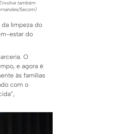
. Envolve também
 Fernandes/Secom)
m da limpeza do
em-estar do
arceria. O
empo, e agora é
ente às famílias
zado com o
ida”,