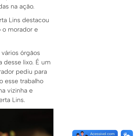
as na ação.
rta Lins destacou
o o morador e
 vários órgãos
da desse lixo. É um
rador pediu para
do esse trabalho
a vizinha e
rta Lins.