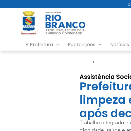
D
A Prefeitura
Publicações
Notícias
Início
›
Assistência Soc
Assistência Soci
Prefeitur
limpeza
após dec
Trabalho integrado ent
dignidade, saúde e a