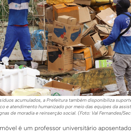
síduos acumulados, a Prefeitura também disponibiliza suporte
o e atendimento humanizado por meio das equipes da assist
gnas de moradia e reinserção social. (Foto: Val Fernandes/Se
 imóvel é um professor universitário aposentad