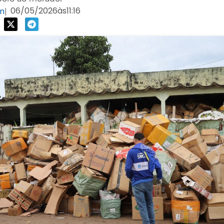
06/05/2026
às
11:16
om
|