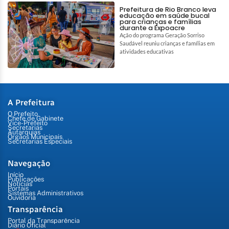
Prefeitura de Rio Branco leva
educação em saúde bucal
para crianças e famílias
durante a Expoacre
Ação do programa Geração Sorriso
Saudável reuniu crianças e famílias em
atividades educativas
A Prefeitura
O Prefeito
Chefe de Gabinete
Vice-Prefeito
Secretarias
Autarquias
Órgãos Municipais
Secretarias Especiais
Navegação
Início
Publicações
Notícias
Portais
Sistemas Administrativos
Ouvidoria
Transparência
Portal da Transparência
Diário Oficial