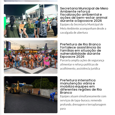
Secretaria Municipal de Meio
Ambiente reforça
fiscalização ambiental e
ações de bem-estar animal
durante a Expoacre 2026
Equipes da Secretaria Municipal de
Meio Ambiente acompanham desde a
cavalgada de abertura
Prefeitura de Rio Branco
fortalece assistência às
famílias em situação de
vulnerabilidade durante
Expoacre 2026
Parceria amplia ações de segurança
alimentar e reforça políticas de
acolhimento, assistência jurídica
Prefeitura intensifica
manutenção viária e
mobiliza equipes em
diferentes regiões de Rio
Branco
Equipes atuam simultaneamente com
serviços de tapa-buraco, remendo
profundo, drenagem e terraplanagem
para