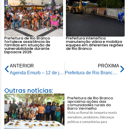
Prefeitura de Rio Branco
Prefeitura intensifica
fortalece assistência às
manutenção viária e mobiliza
famílias em situação de
equipes em diferentes regiões
vulnerabilidade durante
de Rio Branco
Expoacre 2026
ANTERIOR
PRÓXIMA
Agenda Emurb – 12 de junho de 2026
Prefeitura de Rio Branco transmite jogo do Brasil, neste sábado, na Praça da Revolução
Outras notícias:
Prefeitura de Rio Branco
aproxima ações das
comunidades rurais do
Barro Vermelho
Visita ao Ramal do Junqueira reuniu
moradores, produtores, lideranças
políticas e comunitárias para