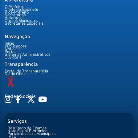
O Prefeito
Chefe de Gabinete
Vice-Prefeito
Secretarias
Autarquias
Órgãos Municipais
Secretarias Especiais
Navegação
Início
Publicações
Notícias
Portais
Sistemas Administrativos
Ouvidoria
Transparência
Portal da Transparência
Diário Oficial
Redes Sociais
Serviços
Resultado de Exames
Nota Fiscal Eletrônica
Portais das Leis Municipais
IPTU