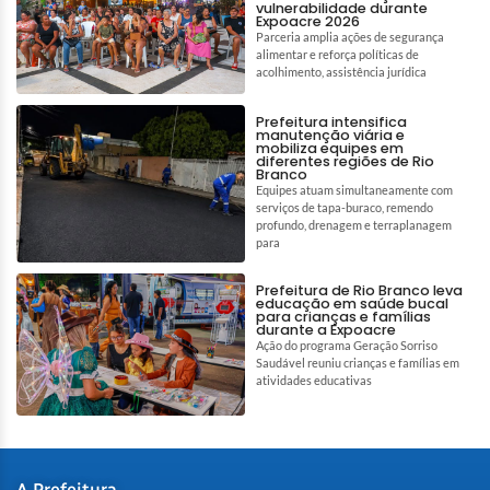
vulnerabilidade durante
Expoacre 2026
Parceria amplia ações de segurança
alimentar e reforça políticas de
acolhimento, assistência jurídica
Prefeitura intensifica
manutenção viária e
mobiliza equipes em
diferentes regiões de Rio
Branco
Equipes atuam simultaneamente com
serviços de tapa-buraco, remendo
profundo, drenagem e terraplanagem
para
Prefeitura de Rio Branco leva
educação em saúde bucal
para crianças e famílias
durante a Expoacre
Ação do programa Geração Sorriso
Saudável reuniu crianças e famílias em
atividades educativas
A Prefeitura