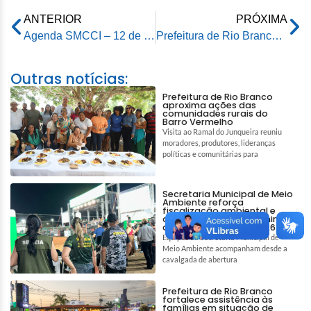
ANTERIOR
PRÓXIMA
Agenda SMCCI – 12 de junho de 2026
Prefeitura de Rio Branco entrega veículos para Fundação Afif Arão e Amigos do Peito (AAPEI)
Outras notícias:
Prefeitura de Rio Branco
aproxima ações das
comunidades rurais do
Barro Vermelho
Visita ao Ramal do Junqueira reuniu
moradores, produtores, lideranças
políticas e comunitárias para
Secretaria Municipal de Meio
Ambiente reforça
fiscalização ambiental e
ações de bem-estar animal
durante a Expoacre 2026
Equipes da Secretaria Municipal de
Meio Ambiente acompanham desde a
cavalgada de abertura
Prefeitura de Rio Branco
fortalece assistência às
famílias em situação de