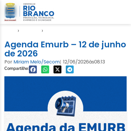
Início
›
Agendas
›
Agenda EMURB
Agenda Emurb – 12 de junho
de 2026
Por
Miriam Melo/Secom
12/06/2026
às
08:13
|
Compartilhe: