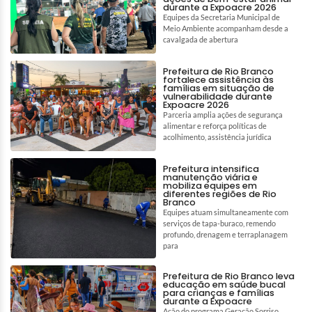
durante a Expoacre 2026
Equipes da Secretaria Municipal de
Meio Ambiente acompanham desde a
cavalgada de abertura
Prefeitura de Rio Branco
fortalece assistência às
famílias em situação de
vulnerabilidade durante
Expoacre 2026
Parceria amplia ações de segurança
alimentar e reforça políticas de
acolhimento, assistência jurídica
Prefeitura intensifica
manutenção viária e
mobiliza equipes em
diferentes regiões de Rio
Branco
Equipes atuam simultaneamente com
serviços de tapa-buraco, remendo
profundo, drenagem e terraplanagem
para
Prefeitura de Rio Branco leva
educação em saúde bucal
para crianças e famílias
durante a Expoacre
Ação do programa Geração Sorriso