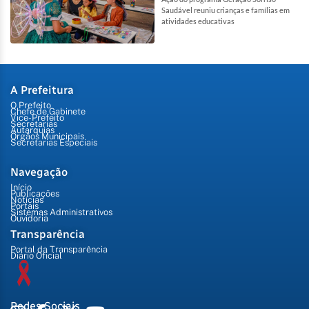
Saudável reuniu crianças e famílias em
atividades educativas
A Prefeitura
O Prefeito
Chefe de Gabinete
Vice-Prefeito
Secretarias
Autarquias
Órgãos Municipais
Secretarias Especiais
Navegação
Início
Publicações
Notícias
Portais
Sistemas Administrativos
Ouvidoria
Transparência
Portal da Transparência
Diário Oficial
Redes Sociais