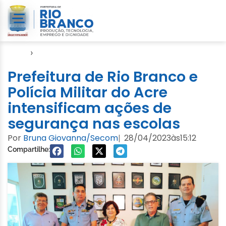
Início
›
Gabinete Militar
Prefeitura de Rio Branco e
Polícia Militar do Acre
intensificam ações de
segurança nas escolas
Por
Bruna Giovanna/Secom
28/04/2023
às
15:12
|
Compartilhe: