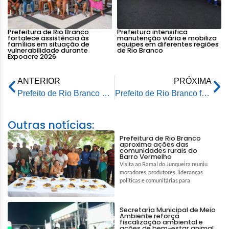
Prefeitura de Rio Branco
Prefeitura intensifica
fortalece assistência às
manutenção viária e mobiliza
famílias em situação de
equipes em diferentes regiões
vulnerabilidade durante
de Rio Branco
Expoacre 2026
ANTERIOR
PRÓXIMA
Prefeito de Rio Branco acompanha senador Marcio Bittar em visita à Casa Rosa Mulher e Centro da Juventude
Prefeito de Rio Branco faz visita técnica na obra de revitalização e modernização da via Chico Mendes
Outras notícias:
Prefeitura de Rio Branco
aproxima ações das
comunidades rurais do
Barro Vermelho
Visita ao Ramal do Junqueira reuniu
moradores, produtores, lideranças
políticas e comunitárias para
Secretaria Municipal de Meio
Ambiente reforça
fiscalização ambiental e
ações de bem-estar animal