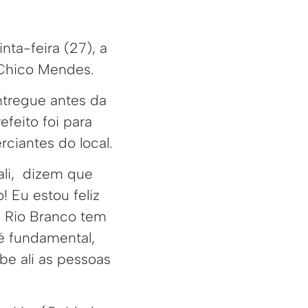
nta-feira (27), a
 Chico Mendes.
ntregue antes da
efeito foi para
ciantes do local.
ali, dizem que
! Eu estou feliz
a Rio Branco tem
 é fundamental,
e ali as pessoas