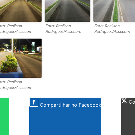
oto: Renilson
Foto: Renilson
Foto: Renilson
odrigues/Assecom
Rodrigues/Assecom
Rodrigues/Assecom
oto: Renilson
odrigues/Assecom
Com
Compartilhar no Facebook