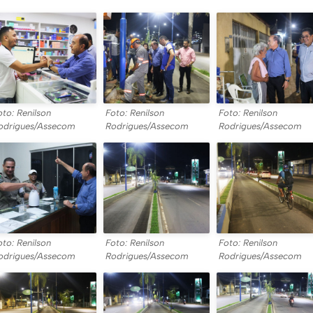
oto: Renilson
Foto: Renilson
Foto: Renilson
odrigues/Assecom
Rodrigues/Assecom
Rodrigues/Assecom
oto: Renilson
Foto: Renilson
Foto: Renilson
odrigues/Assecom
Rodrigues/Assecom
Rodrigues/Assecom