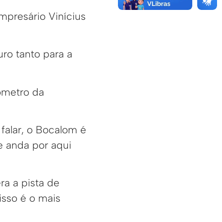
mpresário Vinícius
ro tanto para a
ômetro da
 falar, o Bocalom é
e anda por aqui
a a pista de
isso é o mais