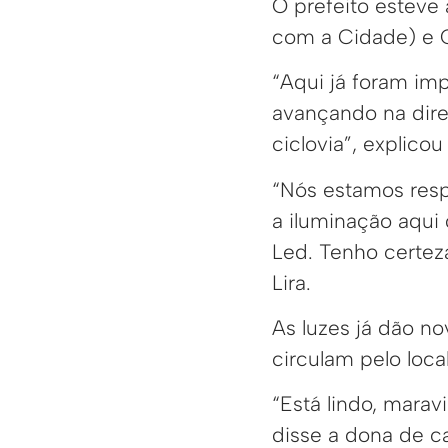
O prefeito esteve
com a Cidade) e C
“Aqui já foram im
avançando na dir
ciclovia”, explicou
“Nós estamos resp
a iluminação aqui
Led. Tenho certeza
Lira.
As luzes já dão no
circulam pelo local
“Está lindo, marav
disse a dona de c