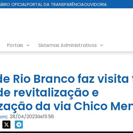
IÁRIO OFICIAL
PORTAL DA TRANSPARÊNCIA
OUVIDORIA
Portais
Sistemas Administrativos
de Rio Branco faz visita
de revitalização e
ação da via Chico Me
28/04/2023
às
15:56
com
|