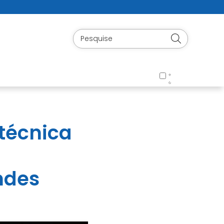
 técnica
ndes