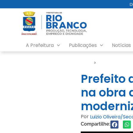
D
A Prefeitura
Publicações
Notícias
Início
›
Notícias
Prefeito 
na obra 
moderniz
Por
Luizio Oliveira/Se
Compartilhe: