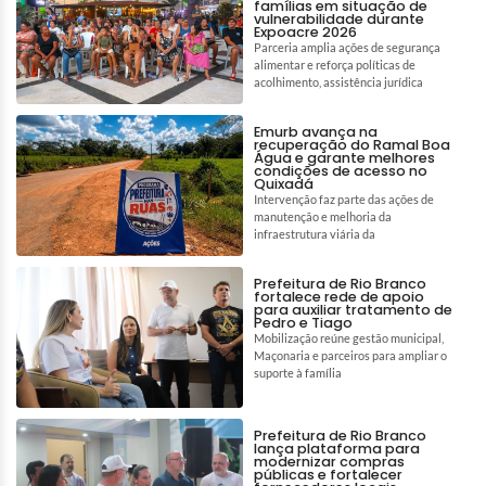
famílias em situação de
vulnerabilidade durante
Expoacre 2026
Parceria amplia ações de segurança
alimentar e reforça políticas de
acolhimento, assistência jurídica
Emurb avança na
recuperação do Ramal Boa
Água e garante melhores
condições de acesso no
Quixadá
Intervenção faz parte das ações de
manutenção e melhoria da
infraestrutura viária da
Prefeitura de Rio Branco
fortalece rede de apoio
para auxiliar tratamento de
Pedro e Tiago
Mobilização reúne gestão municipal,
Maçonaria e parceiros para ampliar o
suporte à família
Prefeitura de Rio Branco
lança plataforma para
modernizar compras
públicas e fortalecer