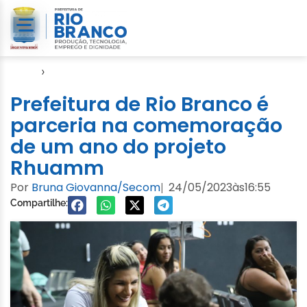
Início
›
Notícias
Prefeitura de Rio Branco é
parceria na comemoração
de um ano do projeto
Rhuamm
Por
Bruna Giovanna/Secom
24/05/2023
às
16:55
|
Compartilhe: