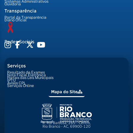
Sistemas Administrativos
Ouvidoria
Transparência
Portal da Transparência
Diário Oficial
Redes Sociais
Serviços
Resultado de Exames
Nota Fiscal Eletrônica
Portais das Leis Municipais
IPTU
Avisos CPL
Serviços Online
Mapa do Site
R. Rui Barbosa, 285 - Centro,
Rio Branco - AC, 69900-120