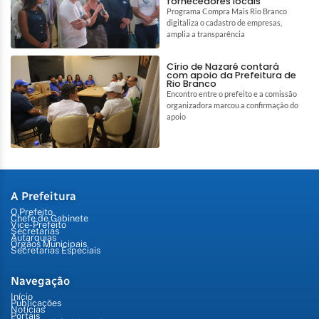
fornecedores locais
Programa Compra Mais Rio Branco
digitaliza o cadastro de empresas,
amplia a transparência
Círio de Nazaré contará
com apoio da Prefeitura de
Rio Branco
Encontro entre o prefeito e a comissão
organizadora marcou a confirmação do
apoio
A Prefeitura
O Prefeito
Chefe de Gabinete
Vice-Prefeito
Secretarias
Autarquias
Órgãos Municipais
Secretarias Especiais
Navegação
Início
Publicações
Notícias
Portais