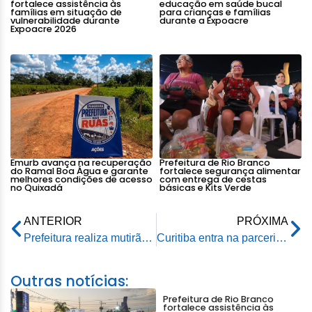
fortalece assistência às
educação em saúde bucal
famílias em situação de
para crianças e famílias
vulnerabilidade durante
durante a Expoacre
Expoacre 2026
Emurb avança na recuperação
Prefeitura de Rio Branco
do Ramal Boa Água e garante
fortalece segurança alimentar
melhores condições de acesso
com entrega de cestas
no Quixadá
básicas e Kits Verde
ANTERIOR
PRÓXIMA
Prefeitura realiza mutirão de limpeza na Vila Verde, na estrada Transacreana
Curitiba entra na parceria do programa “1001 Dignidades”
Outras notícias:
Prefeitura de Rio Branco
fortalece assistência às