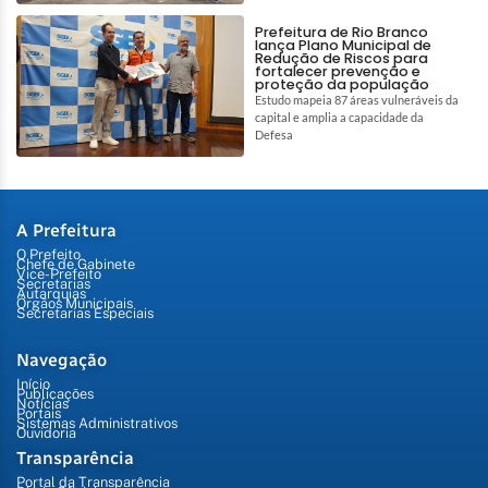
Prefeitura de Rio Branco
lança Plano Municipal de
Redução de Riscos para
fortalecer prevenção e
proteção da população
Estudo mapeia 87 áreas vulneráveis da
capital e amplia a capacidade da
Defesa
A Prefeitura
O Prefeito
Chefe de Gabinete
Vice-Prefeito
Secretarias
Autarquias
Órgãos Municipais
Secretarias Especiais
Navegação
Início
Publicações
Notícias
Portais
Sistemas Administrativos
Ouvidoria
Transparência
Portal da Transparência