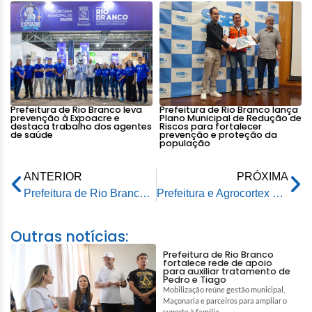
Prefeitura de Rio Branco leva
Prefeitura de Rio Branco lança
prevenção à Expoacre e
Plano Municipal de Redução de
destaca trabalho dos agentes
Riscos para fortalecer
de saúde
prevenção e proteção da
população
ANTERIOR
PRÓXIMA
Prefeitura de Rio Branco reinaugura Restaurante Popular na Sobral
Prefeitura e Agrocortex assinam termo para fornecimento de madeira a baixo custo para o município
Outras notícias:
Prefeitura de Rio Branco
fortalece rede de apoio
para auxiliar tratamento de
Pedro e Tiago
Mobilização reúne gestão municipal,
Maçonaria e parceiros para ampliar o
suporte à família