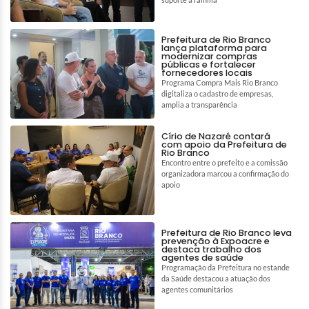
Prefeitura de Rio Branco
lança plataforma para
modernizar compras
públicas e fortalecer
fornecedores locais
Programa Compra Mais Rio Branco
digitaliza o cadastro de empresas,
amplia a transparência
Círio de Nazaré contará
com apoio da Prefeitura de
Rio Branco
Encontro entre o prefeito e a comissão
organizadora marcou a confirmação do
apoio
Prefeitura de Rio Branco leva
prevenção à Expoacre e
destaca trabalho dos
agentes de saúde
Programação da Prefeitura no estande
da Saúde destacou a atuação dos
agentes comunitários