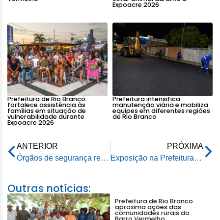
Expoacre 2026
Prefeitura de Rio Branco
Prefeitura intensifica
fortalece assistência às
manutenção viária e mobiliza
famílias em situação de
equipes em diferentes regiões
vulnerabilidade durante
de Rio Branco
Expoacre 2026
ANTERIOR
PRÓXIMA
Órgãos de segurança realizam reunião de alinhamento para simulado de incêndio no Via Verde Shopping
Exposição na Prefeitura de Rio Branco resgata memórias da agricultura familiar
Outras notícias:
Prefeitura de Rio Branco
aproxima ações das
comunidades rurais do
Barro Vermelho