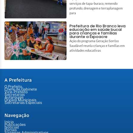
serviços de tapa-buraco, remendo
profundo, drenagem e terraplanagem
para
Prefeitura de Rio Branco leva
educação em saúde bucal
para crianças e famílias
durante a Expoacre
Ação do programa Geração Sorriso
Saudável reuniu crianças e famílias em
atividades educativas
A Prefeitura
O Prefeito
Chefe de Gabinete
Vice-Prefeito
Secretarias
Autarquias
Órgãos Municipais
Secretarias Especiais
Navegação
Início
Publicações
Notícias
Portais
Sistemas Administrativos