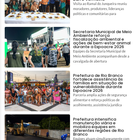
Visita ao Ramal do Junqueira reuniu
moradores, produtores, lideranças
políticas e comunitárias para
Secretaria Municipal de Meio
Ambiente reforça
fiscalização ambiental e
ações de bem-estar animal
durante a Expoacre 2026
Equipes da Secretaria Municipal de
Meio Ambiente acompanham desde a
cavalgada de abertura
Prefeitura de Rio Branco
fortalece assistência às
famílias em situação de
vulnerabilidade durante
Expoacre 2026
Parceria amplia ações de segurança
alimentar e reforça políticas de
acolhimento, assistência jurídica
Prefeitura intensifica
manutenção viária e
mobiliza equipes em
diferentes regiões de Rio
Branco
Equipes atuam simultaneamente com