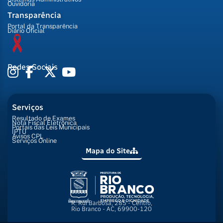
Ouvidoria
Transparência
Portal da Transparência
Diário Oficial
Redes Sociais
Serviços
Resultado de Exames
Nota Fiscal Eletrônica
Portais das Leis Municipais
IPTU
Avisos CPL
Serviços Online
Mapa do Site
R. Rui Barbosa, 285 - Centro,
Rio Branco - AC, 69900-120