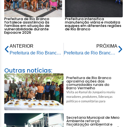
Prefeitura de Rio Branco
Prefeitura intensifica
fortalece assistência às
manutenção viária e mobiliza
famílias em situação de
equipes em diferentes regiões
vulnerabilidade durante
de Rio Branco
Expoacre 2026
ANTERIOR
PRÓXIMA
Prefeitura de Rio Branco cadastra famílias afetadas por alagações para direcionamento de benefícios
Prefeitura de Rio Branco dá posse a mais 63 concursados na área da saúde
Outras notícias:
Prefeitura de Rio Branco
aproxima ações das
comunidades rurais do
Barro Vermelho
Visita ao Ramal do Junqueira reuniu
moradores, produtores, lideranças
políticas e comunitárias para
Secretaria Municipal de Meio
Ambiente reforça
fiscalização ambiental e