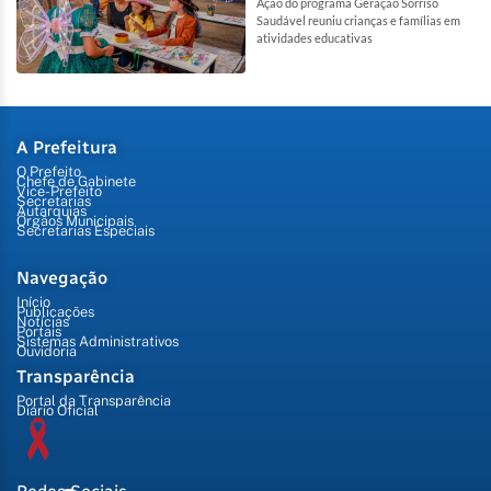
Ação do programa Geração Sorriso
Saudável reuniu crianças e famílias em
atividades educativas
A Prefeitura
O Prefeito
Chefe de Gabinete
Vice-Prefeito
Secretarias
Autarquias
Órgãos Municipais
Secretarias Especiais
Navegação
Início
Publicações
Notícias
Portais
Sistemas Administrativos
Ouvidoria
Transparência
Portal da Transparência
Diário Oficial