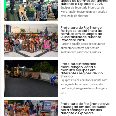
ações de bem-estar animal
durante a Expoacre 2026
Equipes da Secretaria Municipal de
Meio Ambiente acompanham desde a
cavalgada de abertura
Prefeitura de Rio Branco
fortalece assistência às
famílias em situação de
vulnerabilidade durante
Expoacre 2026
Parceria amplia ações de segurança
alimentar e reforça políticas de
acolhimento, assistência jurídica
Prefeitura intensifica
manutenção viária e
mobiliza equipes em
diferentes regiões de Rio
Branco
Equipes atuam simultaneamente com
serviços de tapa-buraco, remendo
profundo, drenagem e terraplanagem
para
Prefeitura de Rio Branco leva
educação em saúde bucal
para crianças e famílias
durante a Expoacre