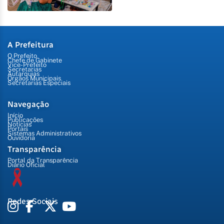
A Prefeitura
O Prefeito
Chefe de Gabinete
Vice-Prefeito
Secretarias
Autarquias
Órgãos Municipais
Secretarias Especiais
Navegação
Início
Publicações
Notícias
Portais
Sistemas Administrativos
Ouvidoria
Transparência
Portal da Transparência
Diário Oficial
Redes Sociais