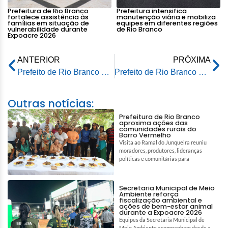
Prefeitura de Rio Branco
Prefeitura intensifica
fortalece assistência às
manutenção viária e mobiliza
famílias em situação de
equipes em diferentes regiões
vulnerabilidade durante
de Rio Branco
Expoacre 2026
ANTERIOR
PRÓXIMA
Prefeito de Rio Branco acompanha lançamento da primeira aeronave não tripulada do Estado
Prefeito de Rio Branco acompanha lançamento da primeira aeronave não tripulada do Estado
Outras notícias:
Prefeitura de Rio Branco
aproxima ações das
comunidades rurais do
Barro Vermelho
Visita ao Ramal do Junqueira reuniu
moradores, produtores, lideranças
políticas e comunitárias para
Secretaria Municipal de Meio
Ambiente reforça
fiscalização ambiental e
ações de bem-estar animal
durante a Expoacre 2026
Equipes da Secretaria Municipal de
Meio Ambiente acompanham desde a