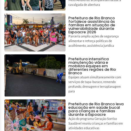
cavalgada de abertura
Prefeitura de Rio Branco
fortalece assistência às
famílias em situação de
vulnerabilidade durante
Expoacre 2026
Parceria amplia ações de segurança
alimentar e reforça políticas de
acolhimento, assistência jurídica
Prefeitura intensifica
manutenção viária e
mobiliza equipes em
diferentes regiões de Rio
Branco
Equipes atuam simultaneamente com
serviços de tapa-buraco, remendo
profundo, drenagem e terraplanagem
para
Prefeitura de Rio Branco leva
educação em saúde bucal
para crianças e famílias
durante a Expoacre
Ação do programa Geração Sorriso
Saudável reuniu crianças e famílias em
atividades educativas