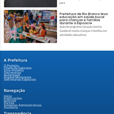
para
Prefeitura de Rio Branco leva
educação em saúde bucal
para crianças e famílias
durante a Expoacre
Ação do programa Geração Sorriso
Saudável reuniu crianças e famílias em
atividades educativas
A Prefeitura
O Prefeito
Chefe de Gabinete
Vice-Prefeito
Secretarias
Autarquias
Órgãos Municipais
Secretarias Especiais
Navegação
Início
Publicações
Notícias
Portais
Sistemas Administrativos
Ouvidoria
Transparência