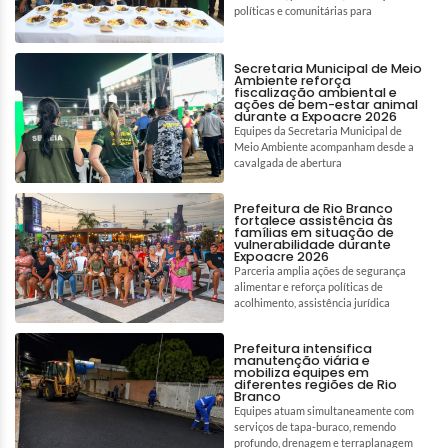
políticas e comunitárias para
Secretaria Municipal de Meio
Ambiente reforça
fiscalização ambiental e
ações de bem-estar animal
durante a Expoacre 2026
Equipes da Secretaria Municipal de
Meio Ambiente acompanham desde a
cavalgada de abertura
Prefeitura de Rio Branco
fortalece assistência às
famílias em situação de
vulnerabilidade durante
Expoacre 2026
Parceria amplia ações de segurança
alimentar e reforça políticas de
acolhimento, assistência jurídica
Prefeitura intensifica
manutenção viária e
mobiliza equipes em
diferentes regiões de Rio
Branco
Equipes atuam simultaneamente com
serviços de tapa-buraco, remendo
profundo, drenagem e terraplanagem