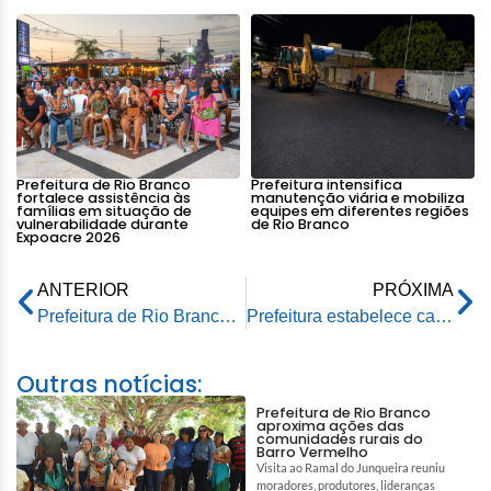
Prefeitura de Rio Branco
Prefeitura intensifica
fortalece assistência às
manutenção viária e mobiliza
famílias em situação de
equipes em diferentes regiões
vulnerabilidade durante
de Rio Branco
Expoacre 2026
ANTERIOR
PRÓXIMA
Prefeitura de Rio Branco prorroga até dia 20 de janeiro iluminação natalina da Praça da Revolução
Prefeitura estabelece calendário de pagamentos para 2025, priorizando servidores e economia local
Outras notícias:
Prefeitura de Rio Branco
aproxima ações das
comunidades rurais do
Barro Vermelho
Visita ao Ramal do Junqueira reuniu
moradores, produtores, lideranças