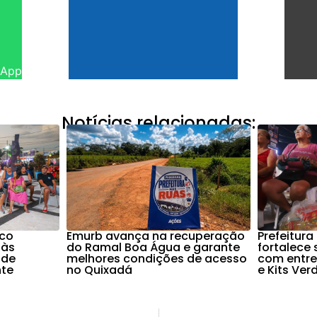
sApp
Notícias relacionadas:
nco
Emurb avança na recuperação
Prefeitura
 às
do Ramal Boa Água e garante
fortalece
 de
melhores condições de acesso
com entre
nte
no Quixadá
e Kits Ver