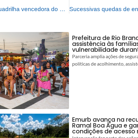
Prefeitura apoia quadrilha vencedora do Circuito Junino que irá representar Rio Branco em competição nacional
Prefeitura de Rio Bran
assistência às famíli
vulnerabilidade duran
Parceria amplia ações de segur
políticas de acolhimento, assist
Emurb avança na rec
Ramal Boa Água e ga
condições de acesso 
Intervenção faz parte das açõe