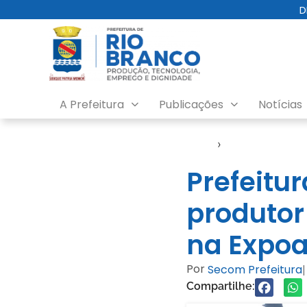
D
A Prefeitura
Publicações
Notícias
Início
›
Notícias
Prefeitu
produtor
na Expoa
Por
Secom Prefeitura
|
Compartilhe: