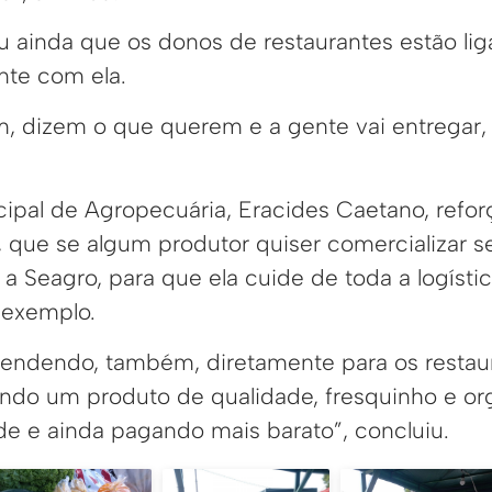
ou ainda que os donos de restaurantes estão li
nte com ela.
m, dizem o que querem e a gente vai entregar,
cipal de Agropecuária, Eracides Caetano, refo
, que se algum produtor quiser comercializar s
r a Seagro, para que ela cuide de toda a logísti
r exemplo.
vendendo, também, diretamente para os restaur
do um produto de qualidade, fresquinho e or
de e ainda pagando mais barato”, concluiu.