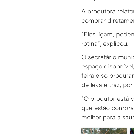
A produtora relat
comprar diretame
“Eles ligam, pede
rotina”, explicou.
O secretário muni
espaço disponível
feira é só procura
de leva e traz, po
“O produtor está 
que estão compran
melhor para a saú