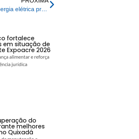
PRÓXIMA
Sucessivas quedas de energia elétrica prejudicam funcionamento das bombas de captação do SAERB
co fortalece
as em situação de
te Expoacre 2026
ança alimentar e reforça
ência jurídica
uperação do
rante melhores
no Quixadá
s de manutenção e