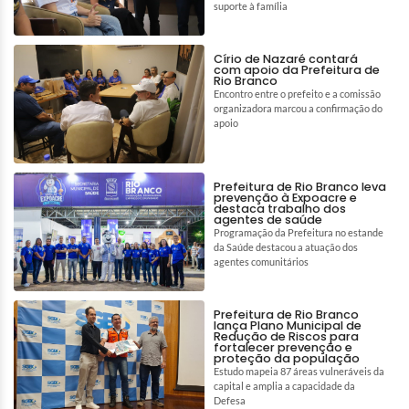
suporte à família
Círio de Nazaré contará
com apoio da Prefeitura de
Rio Branco
Encontro entre o prefeito e a comissão
organizadora marcou a confirmação do
apoio
Prefeitura de Rio Branco leva
prevenção à Expoacre e
destaca trabalho dos
agentes de saúde
Programação da Prefeitura no estande
da Saúde destacou a atuação dos
agentes comunitários
Prefeitura de Rio Branco
lança Plano Municipal de
Redução de Riscos para
fortalecer prevenção e
proteção da população
Estudo mapeia 87 áreas vulneráveis da
capital e amplia a capacidade da
Defesa