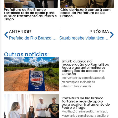
Prefeitura de Rio Branco
Círio de Nazaré contará com
fortalece rede de apoio para
apoio da Prefeitura de Rio
auxiliar tratamento de Pedro e
Branco
Tiago
ANTERIOR
PRÓXIMA
Prefeito de Rio Branco dá boas vindas ao novo superintendente da Caixa Econômica Federal
Saerb recebe visita técnica do Consup e Procon para discutir melhorias no abastecimento de água
Outras notícias:
Emurb avança na
recuperação do Ramal Boa
Água e garante melhores
condições de acesso no
Quixadá
Intervenção faz parte das ações de
manutenção e melhoria da
infraestrutura viária da
Prefeitura de Rio Branco
fortalece rede de apoio
para auxiliar tratamento de
Pedro e Tiago
Mobilização reúne gestão municipal,
Maçonaria e parceiros para ampliar o