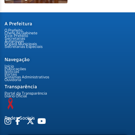
A Prefeitura
O Prefeito
Chefe de Gabinete
Vice-Prefeito
Secretarias
Autarquias
Órgãos Municipais
Secretarias Especiais
Navegação
Início
Publicações
Notícias
Portais
Sistemas Administrativos
Ouvidoria
Transparência
Portal da Transparência
Diário Oficial
Redes Sociais