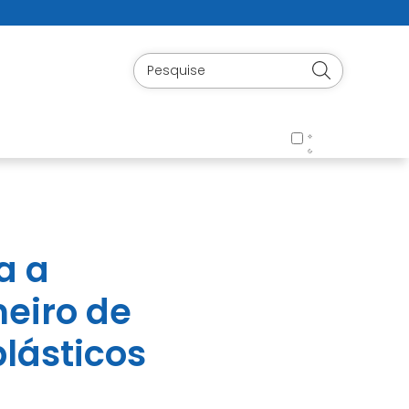
a a
eiro de
lásticos