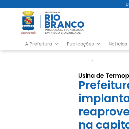
D
A Prefeitura
Publicações
Notícias
Início
›
Emurb
Usina de Termop
Prefeitu
implanta
reaprove
na capit