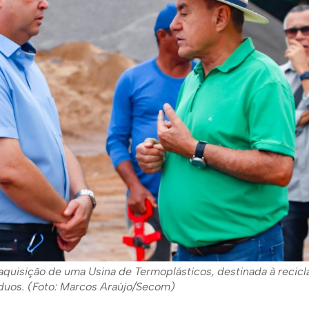
a aquisição de uma Usina de Termoplásticos, destinada à recic
duos. (Foto: Marcos Araújo/Secom)