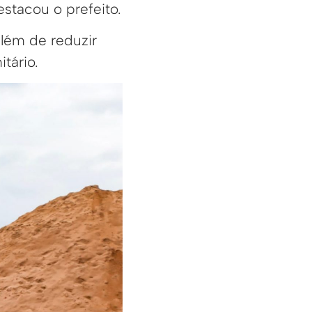
estacou o prefeito.
além de reduzir
tário.