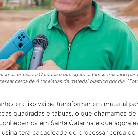
cemos em Santa Catarina e que agora estamos trazendo para 
essar cerca de 4 toneladas de material plástico por dia. (Fot
ntes era lixo vai se transformar em material para
ças quadradas e tábuas, o que chamamos de m
 conhecemos em Santa Catarina e que agora e
A usina terá capacidade de processar cerca de