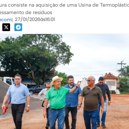
itura consiste na aquisição de uma Usina de Termoplásti
essamento de resíduos
27/01/2026
às
16:01
Secom
|