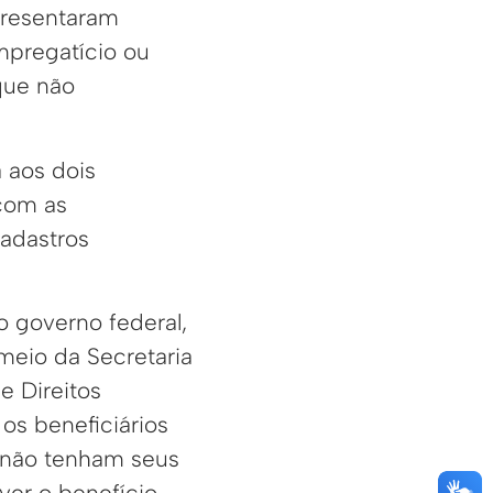
presentaram
mpregatício ou
que não
 aos dois
com as
cadastros
 governo federal,
 meio da Secretaria
e Direitos
os beneficiários
 não tenham seus
ver o benefício