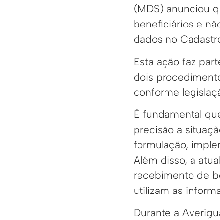
(MDS) anunciou qu
beneficiários e nã
dados no Cadastro
Esta ação faz par
dois procedimento
conforme legislaç
É fundamental que
precisão a situaç
formulação, imple
Além disso, a atua
recebimento de be
utilizam as inform
Durante a Averigu