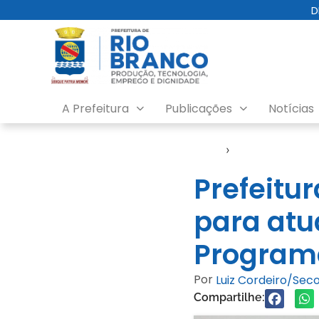
D
A Prefeitura
Publicações
Notícias
Início
›
Notícias
Prefeitur
para atu
Programa
Por
Luiz Cordeiro/Se
Compartilhe: