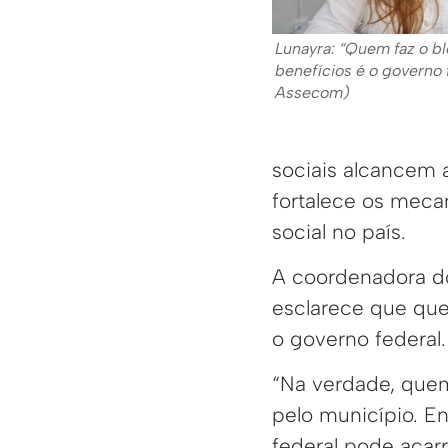
Lunayra: “Quem faz o b
benefícios é o governo 
Assecom)
sociais alcancem
fortalece os mecan
social no país.
A coordenadora do
esclarece que que
o governo federal.
“Na verdade, quem
pelo município. E
federal pode acarr