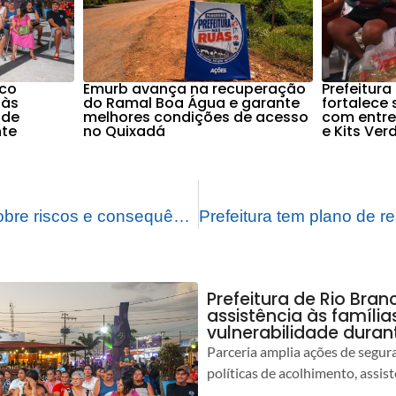
nco
Emurb avança na recuperação
Prefeitura
 às
do Ramal Boa Água e garante
fortalece
 de
melhores condições de acesso
com entre
nte
no Quixadá
e Kits Ver
Prefeitura alerta sobre riscos e consequências de ligações irregulares de esgoto
Prefeitura de Rio Bran
assistência às famíli
vulnerabilidade duran
Parceria amplia ações de segur
políticas de acolhimento, assist