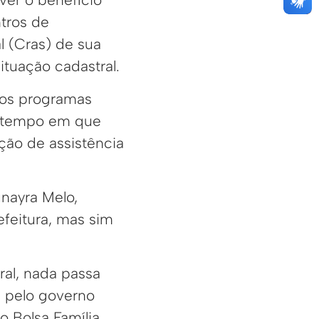
tros de
l (Cras) de sua
situação cadastral.
e os programas
o tempo em que
ção de assistência
nayra Melo,
efeitura, mas sim
ral, nada passa
a pelo governo
 Bolsa Família.