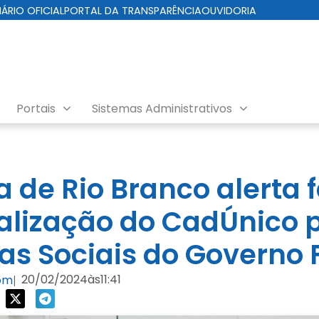
IÁRIO OFICIAL
PORTAL DA TRANSPARÊNCIA
OUVIDORIA
Portais
Sistemas Administrativos
a de Rio Branco alerta 
alização do CadÚnico 
s Sociais do Governo 
20/02/2024
às
11:41
com
|