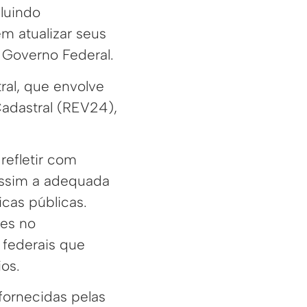
luindo
em atualizar seus
 Governo Federal.
ral, que envolve
adastral (REV24),
refletir com
 assim a adequada
cas públicas.
des no
 federais que
os.
fornecidas pelas