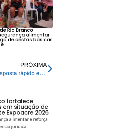
 de Rio Branco
 segurança alimentar
ga de cestas básicas
de
PRÓXIMA
Prefeitura tem plano de resposta rápido em caso de enchente do Rio Acre
co fortalece
as em situação de
te Expoacre 2026
ança alimentar e reforça
ência jurídica