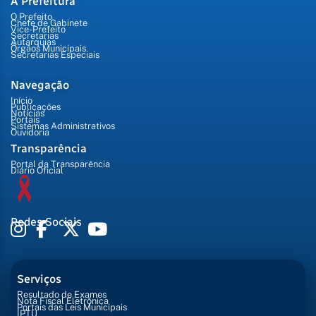
A Prefeitura
O Prefeito
Chefe de Gabinete
Vice-Prefeito
Secretarias
Autarquias
Órgãos Municipais
Secretarias Especiais
Navegação
Início
Publicações
Notícias
Portais
Sistemas Administrativos
Ouvidoria
Transparência
Portal da Transparência
Diário Oficial
Redes Sociais
Serviços
Resultado de Exames
Nota Fiscal Eletrônica
Portais das Leis Municipais
IPTU