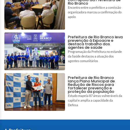
Rio Branco
Encontro entre o prefeito e a comissão
organizadora marcou a confirmação do
apoio
Prefeitura de Rio Branco leva
prevenção à Expoacre e
destaca trabalho dos
agentes de saúde
Programação da Prefeitura no estande
da Saúde destacou a atuação dos
agentes comunitários
Prefeitura de Rio Branco
lança Plano Municipal de
Redução de Riscos para
fortalecer prevenção e
proteção da população
Estudo mapeia 87 áreas vulneráveis da
capital e amplia a capacidade da
Defesa