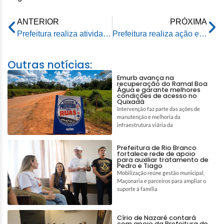
ANTERIOR
PRÓXIMA
Prefeitura realiza atividade pelo Dia das Crianças voltada para autistas
Prefeitura realiza ação especial em alusão ao Dia das Crianças no Cras Rui Lino
Outras notícias:
Emurb avança na
recuperação do Ramal Boa
Água e garante melhores
condições de acesso no
Quixadá
Intervenção faz parte das ações de
manutenção e melhoria da
infraestrutura viária da
Prefeitura de Rio Branco
fortalece rede de apoio
para auxiliar tratamento de
Pedro e Tiago
Mobilização reúne gestão municipal,
Maçonaria e parceiros para ampliar o
suporte à família
Círio de Nazaré contará
com apoio da Prefeitura de