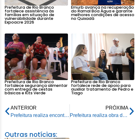
Prefeitura de Rio Branco
Emurb avança na recuperação
fortalece assistência às
do Ramal Boa Água e garante
famílias em situação de
melhores condições de acesso
vulnerabilidade durante
no Quixadá
Expoacre 2026
Prefeitura de Rio Branco
Prefeitura de Rio Branco
fortalece segurança alimentar
fortalece rede de apoio para
com entrega de cestas
auxiliar tratamento de Pedro e
básicas e Kits Verde
Tiago
ANTERIOR
PRÓXIMA
Prefeitura realiza encontro entre idosos usuários do Restaurante Popular e do Centro de Convivência Cosme Morais
Prefeitura realiza obra de duplicação da via que liga bairro da Floresta ao Floresta Sul
Outras notícias: