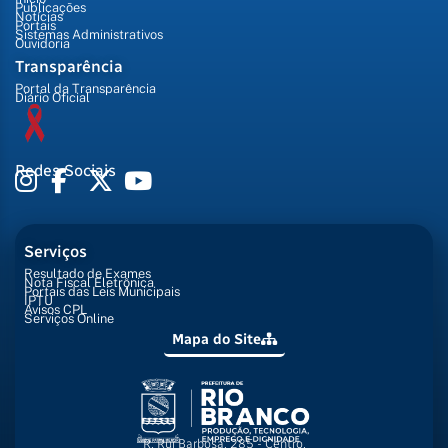
Publicações
Notícias
Portais
Sistemas Administrativos
Ouvidoria
Transparência
Portal da Transparência
Diário Oficial
Redes Sociais
Serviços
Resultado de Exames
Nota Fiscal Eletrônica
Portais das Leis Municipais
IPTU
Avisos CPL
Serviços Online
Mapa do Site
R. Rui Barbosa, 285 - Centro,