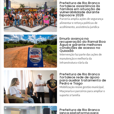
Prefeitura de Rio Branco
fortalece assistência às
famílias em situação de
vulnerabilidade durante
Expoacre 2026
Parceria amplia ações de segurança
alimentar e reforça políticas de
acolhimento, assistência jurídica
Emurb avança na
recuperação do Ramal Boa
Água e garante melhores
condições de acesso no
Quixadá
Intervenção faz parte das ações de
manutenção e melhoria da
infraestrutura viária da
Prefeitura de Rio Branco
fortalece rede de apoio
para auxiliar tratamento de
Pedro e Tiago
Mobilização reúne gestão municipal,
Maçonaria e parceiros para ampliar o
suporte à família
Prefeitura de Rio Branco
lança plataforma para