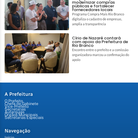
modernizar compras
públicas e fortalecer
fornecedores locais
Programa Compra Mais Rio Branco
digitaliza o cadastro de empresas,
amplia a transparência
Círio de Nazaré contará
com apoio da Prefeitura de
Rio Branco
Encontro entre o prefeito e a comissão
organizadora marcou a confirmação do
apoio
A Prefeitura
O Prefeito
Chefe de Gabinete
Vice-Prefeito
Secretarias
Autarquias
Órgãos Municipais
Secretarias Especiais
Navegação
Início