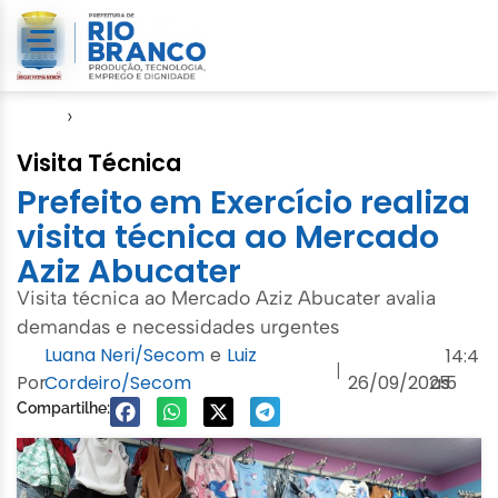
Início
›
Notícias
Visita Técnica
Prefeito em Exercício realiza
visita técnica ao Mercado
Aziz Abucater
Visita técnica ao Mercado Aziz Abucater avalia
demandas e necessidades urgentes
Luana Neri/Secom
e
Luiz
14:4
|
Por
Cordeiro/Secom
26/09/2025
às
5
Compartilhe: