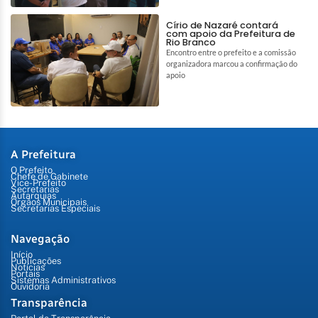
Círio de Nazaré contará
com apoio da Prefeitura de
Rio Branco
Encontro entre o prefeito e a comissão
organizadora marcou a confirmação do
apoio
A Prefeitura
O Prefeito
Chefe de Gabinete
Vice-Prefeito
Secretarias
Autarquias
Órgãos Municipais
Secretarias Especiais
Navegação
Início
Publicações
Notícias
Portais
Sistemas Administrativos
Ouvidoria
Transparência