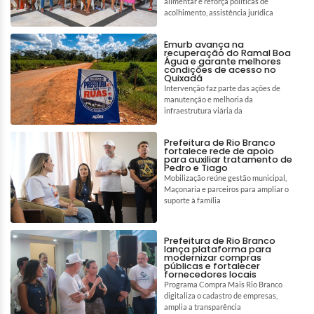
alimentar e reforça políticas de
acolhimento, assistência jurídica
Emurb avança na
recuperação do Ramal Boa
Água e garante melhores
condições de acesso no
Quixadá
Intervenção faz parte das ações de
manutenção e melhoria da
infraestrutura viária da
Prefeitura de Rio Branco
fortalece rede de apoio
para auxiliar tratamento de
Pedro e Tiago
Mobilização reúne gestão municipal,
Maçonaria e parceiros para ampliar o
suporte à família
Prefeitura de Rio Branco
lança plataforma para
modernizar compras
públicas e fortalecer
fornecedores locais
Programa Compra Mais Rio Branco
digitaliza o cadastro de empresas,
amplia a transparência