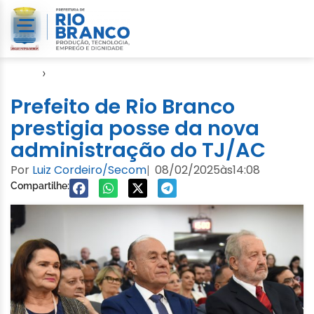
Início
›
Evento
Prefeito de Rio Branco
prestigia posse da nova
administração do TJ/AC
Por
Luiz Cordeiro/Secom
08/02/2025
às
14:08
|
Compartilhe: