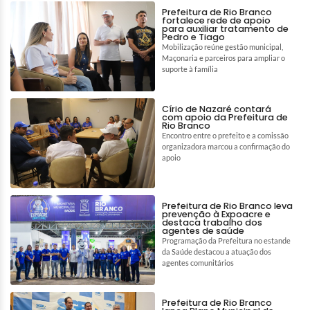
Prefeitura de Rio Branco
fortalece rede de apoio
para auxiliar tratamento de
Pedro e Tiago
Mobilização reúne gestão municipal,
Maçonaria e parceiros para ampliar o
suporte à família
Círio de Nazaré contará
com apoio da Prefeitura de
Rio Branco
Encontro entre o prefeito e a comissão
organizadora marcou a confirmação do
apoio
Prefeitura de Rio Branco leva
prevenção à Expoacre e
destaca trabalho dos
agentes de saúde
Programação da Prefeitura no estande
da Saúde destacou a atuação dos
agentes comunitários
Prefeitura de Rio Branco