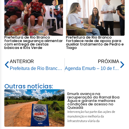
Prefeitura de Rio Branco
Prefeitura de Rio Branco
fortalece segurança alimentar
fortalece rede de apoio para
com entrega de cestas
auxiliar tratamento de Pedro e
básicas e Kits Verde
Tiago
ANTERIOR
PRÓXIMA
Prefeitura de Rio Branco realiza plantio de mais de 400 mudas em Área de Preservação Permanente
Agenda Emurb – 10 de fevereiro de 2025
Outras notícias:
Emurb avança na
recuperação do Ramal Boa
Água e garante melhores
condições de acesso no
Quixadá
Intervenção faz parte das ações de
manutenção e melhoria da
infraestrutura viária da