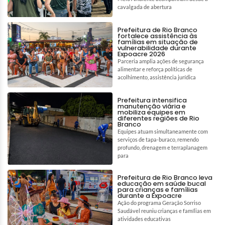
cavalgada de abertura
Prefeitura de Rio Branco
fortalece assistência às
famílias em situação de
vulnerabilidade durante
Expoacre 2026
Parceria amplia ações de segurança
alimentar e reforça políticas de
acolhimento, assistência jurídica
Prefeitura intensifica
manutenção viária e
mobiliza equipes em
diferentes regiões de Rio
Branco
Equipes atuam simultaneamente com
serviços de tapa-buraco, remendo
profundo, drenagem e terraplanagem
para
Prefeitura de Rio Branco leva
educação em saúde bucal
para crianças e famílias
durante a Expoacre
Ação do programa Geração Sorriso
Saudável reuniu crianças e famílias em
atividades educativas