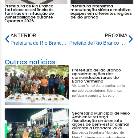
Prefeitura de Rio Branco
Prefeitura intensifica
fortalece assistência às
manutenção viária e mobiliza
famílias em situação de
equipes em diferentes regiões
vulnerabilidade durante
de Rio Branco
Expoacre 2026
ANTERIOR
PRÓXIMA
Prefeitura de Rio Branco realiza palestra sobre prevenção ao câncer de mama em alusão ao Dia do Servidor
Prefeito de Rio Branco participa de reunião preparatória do Fórum das Cidades Amazônicas para a COP30
Outras notícias:
Prefeitura de Rio Branco
aproxima ações das
comunidades rurais do
Barro Vermelho
Visita ao Ramal do Junqueira reuniu
moradores, produtores, lideranças
políticas e comunitárias para
Secretaria Municipal de Meio
Ambiente reforça
fiscalização ambiental e
ações de bem-estar animal
durante a Expoacre 2026
Equipes da Secretaria Municipal de
Meio Ambiente acompanham desde a