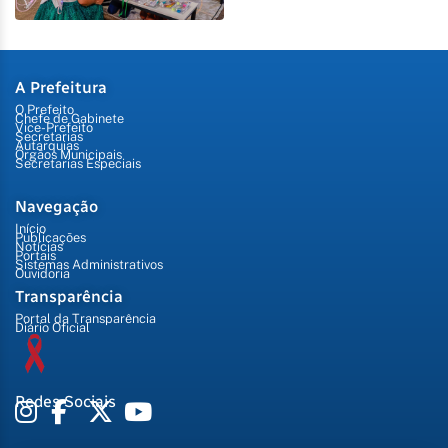
A Prefeitura
O Prefeito
Chefe de Gabinete
Vice-Prefeito
Secretarias
Autarquias
Órgãos Municipais
Secretarias Especiais
Navegação
Início
Publicações
Notícias
Portais
Sistemas Administrativos
Ouvidoria
Transparência
Portal da Transparência
Diário Oficial
Redes Sociais