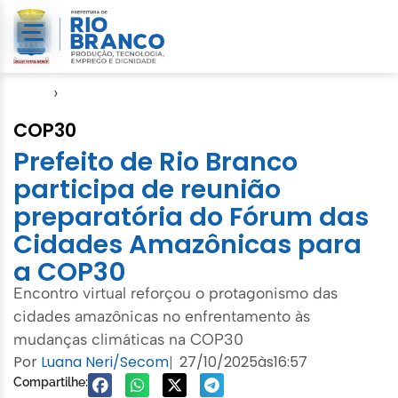
Início
›
Meio Ambiente
COP30
Prefeito de Rio Branco
participa de reunião
preparatória do Fórum das
Cidades Amazônicas para
a COP30
Encontro virtual reforçou o protagonismo das
cidades amazônicas no enfrentamento às
mudanças climáticas na COP30
Por
Luana Neri/Secom
27/10/2025
às
16:57
|
Compartilhe: