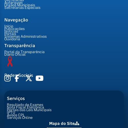
Autarquias
Órgãos Municipais
Secretarias Especiais
Navegação
Início
Publicações
Notícias
Portais
Sistemas Administrativos
Ouvidoria
Transparência
Portal da Transparência
Diário Oficial
Redes Sociais
Serviços
Resultado de Exames
Nota Fiscal Eletrônica
Portais das Leis Municipais
IPTU
Avisos CPL
Serviços Online
Mapa do Site