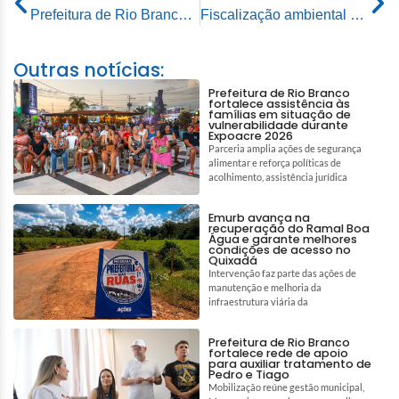
Prefeitura de Rio Branco lança programa Concessionário Legal com descontos de juros e multas para permissionários
Fiscalização ambiental garante monitoramento constante das queimadas em Rio Branco
Outras notícias:
Prefeitura de Rio Branco
fortalece assistência às
famílias em situação de
vulnerabilidade durante
Expoacre 2026
Parceria amplia ações de segurança
alimentar e reforça políticas de
acolhimento, assistência jurídica
Emurb avança na
recuperação do Ramal Boa
Água e garante melhores
condições de acesso no
Quixadá
Intervenção faz parte das ações de
manutenção e melhoria da
infraestrutura viária da
Prefeitura de Rio Branco
fortalece rede de apoio
para auxiliar tratamento de
Pedro e Tiago
Mobilização reúne gestão municipal,