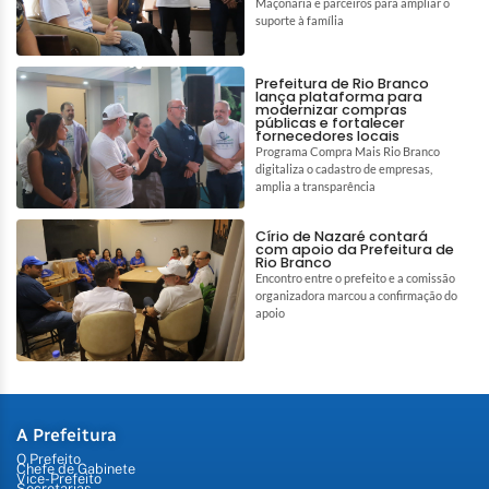
Maçonaria e parceiros para ampliar o
suporte à família
Prefeitura de Rio Branco
lança plataforma para
modernizar compras
públicas e fortalecer
fornecedores locais
Programa Compra Mais Rio Branco
digitaliza o cadastro de empresas,
amplia a transparência
Círio de Nazaré contará
com apoio da Prefeitura de
Rio Branco
Encontro entre o prefeito e a comissão
organizadora marcou a confirmação do
apoio
A Prefeitura
O Prefeito
Chefe de Gabinete
Vice-Prefeito
Secretarias