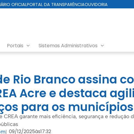
IÁRIO OFICIAL
PORTAL DA TRANSPARÊNCIA
OUVIDORIA
Portais
Sistemas Administrativos
 de Rio Branco assina c
EA Acre e destaca agi
ços para os municípios
e CREA garante mais eficiência, segurança e redução d
públicas
09/12/2025
às
17:32
com
|