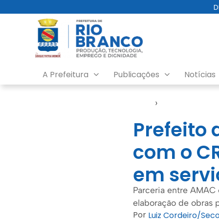
D
A Prefeitura
Publicações
Notícias
Início
›
Amac
Prefeito
com o CR
em servi
Parceria entre AMAC 
elaboração de obras 
Por
Luiz Cordeiro/Se