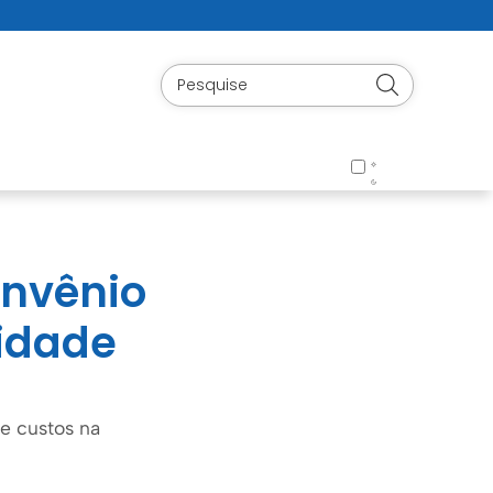
onvênio
lidade
e custos na