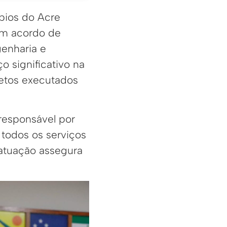
pios do Acre
um acordo de
enharia e
 significativo na
jetos executados
responsável por
e todos os serviços
 atuação assegura